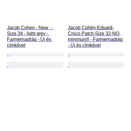
Jacob Cohen - New  - 
Jacob Cohën-Eduard-
Size 34 - light grey - 
Croco Patch-Size 32-NO 
Farmernadrág - Új és 
minimum!! - Farmernadrág 
címkével
- Új és címkével