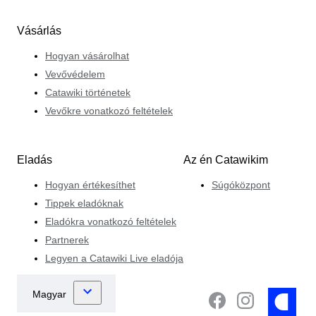
Vásárlás
Hogyan vásárolhat
Vevővédelem
Catawiki történetek
Vevőkre vonatkozó feltételek
Eladás
Az én Catawikim
Hogyan értékesíthet
Súgóközpont
Tippek eladóknak
Eladókra vonatkozó feltételek
Partnerek
Legyen a Catawiki Live eladója