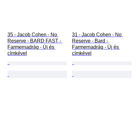
35 - Jacob Cohen - No 
31 - Jacob Cohen - No 
Reserve - BARD FAST - 
Reserve - Bard - 
Farmernadrág - Új és 
Farmernadrág - Új és 
címkével
címkével