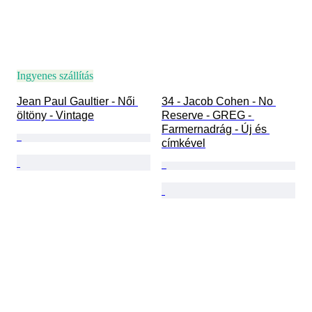
Ingyenes szállítás
Jean Paul Gaultier - Női 
34 - Jacob Cohen - No 
öltöny - Vintage
Reserve - GREG - 
Farmernadrág - Új és 
címkével