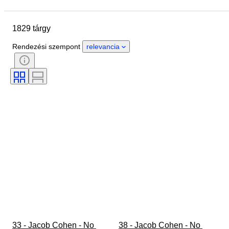
Zárási dátum
Helyszín
Márka
Tárgy
1829 tárgy
Country of origin
Anyag
Nem
Állapot
Időszak
Rendezési szempont
relevancia
Stílus
Szín
Ruházat mérete
Ráírt méret
Korszak
Minta
Inggallér mérete
Tartozékok mellékelve
33 - Jacob Cohen - No 
38 - Jacob Cohen - No 