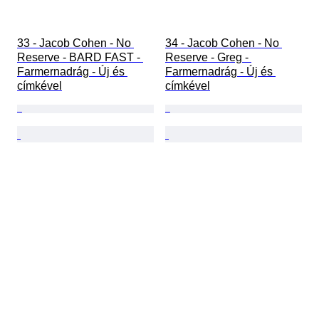
33 - Jacob Cohen - No 
34 - Jacob Cohen - No 
Reserve - BARD FAST - 
Reserve - Greg - 
Farmernadrág - Új és 
Farmernadrág - Új és 
címkével
címkével