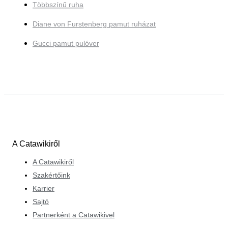
Többszínű ruha
Diane von Furstenberg pamut ruházat
Gucci pamut pulóver
A Catawikiről
A Catawikiről
Szakértőink
Karrier
Sajtó
Partnerként a Catawikivel