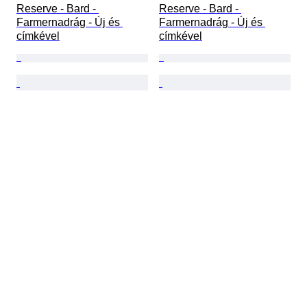
Reserve - Bard - 
Reserve - Bard - 
Farmernadrág - Új és 
Farmernadrág - Új és 
címkével
címkével