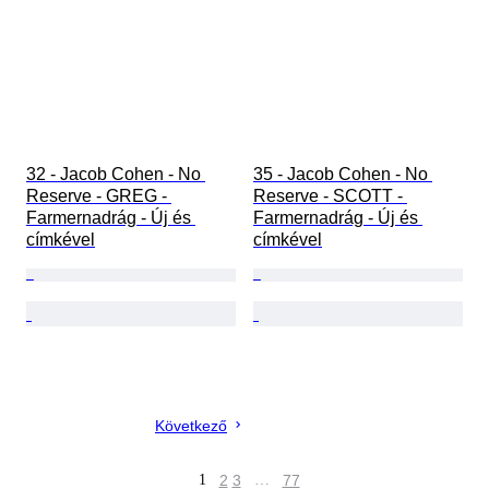
32 - Jacob Cohen - No 
35 - Jacob Cohen - No 
Reserve - GREG - 
Reserve - SCOTT - 
Farmernadrág - Új és 
Farmernadrág - Új és 
címkével
címkével
Következő
1
2
3
…
77