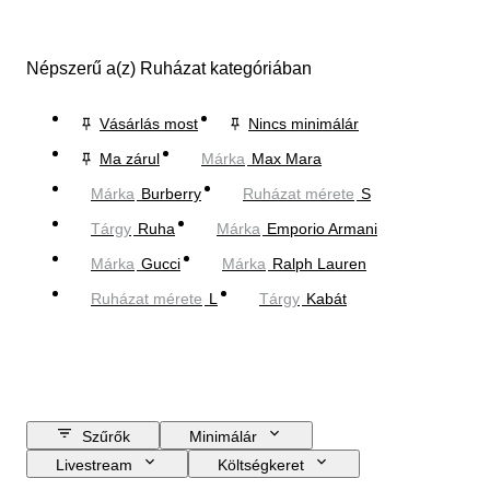
Népszerű a(z) Ruházat kategóriában
Vásárlás most
Nincs minimálár
Ma zárul
Márka
Max Mara
Márka
Burberry
Ruházat mérete
S
Tárgy
Ruha
Márka
Emporio Armani
Márka
Gucci
Márka
Ralph Lauren
Ruházat mérete
L
Tárgy
Kabát
Szűrők
Minimálár
Livestream
Költségkeret