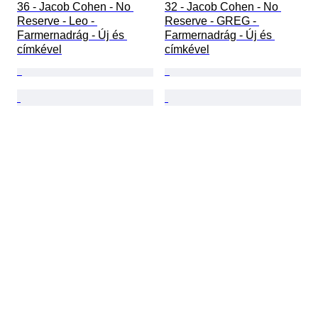
36 - Jacob Cohen - No 
32 - Jacob Cohen - No 
Reserve - Leo - 
Reserve - GREG - 
Farmernadrág - Új és 
Farmernadrág - Új és 
címkével
címkével