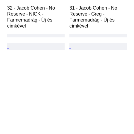
32 - Jacob Cohen - No 
31 - Jacob Cohen - No 
Reserve - NICK - 
Reserve - Greg - 
Farmernadrág - Új és 
Farmernadrág - Új és 
címkével
címkével