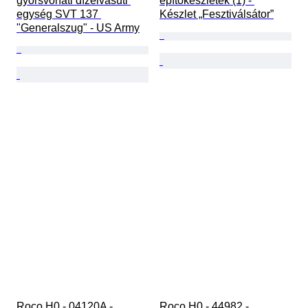
gyorsvonati dízelvasúti 
építőkészletek (1) - 
egység SVT 137 
Készlet „Fesztiválsátor”
"Generalszug" - US Army
Roco H0 - 04120A - 
Roco H0 - 44982 - 