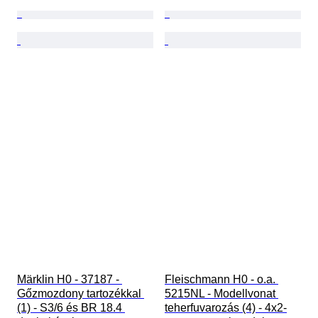
Märklin H0 - 37187 - 
Fleischmann H0 - o.a. 
Gőzmozdony tartozékkal 
5215NL - Modellvonat 
(1) - S3/6 és BR 18.4 
teherfuvarozás (4) - 4x2-