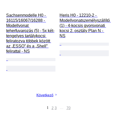
Sachsenmodelle H0 - 
Heris H0 - 12210-2 - 
16115/16067/16288 - 
Modellvonatszemélyszállító 
Modellvonat 
(1) - 4-kocsis gyorsvonati 
teherfuvarozás (5) - 5x két­
kocsi 2. osztály Plan N - 
tengelyes tartálykocsi 
NS
feliratozva többek között 
az „ESSO” és a „Shell” 
felirattal - NS
Következő
1
2
3
…
70