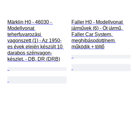
Märklin H0 - 46030 - 
Faller H0 - Modellvonat 
Modellvonat 
járművek (6) - Öt jármű, 
teherfuvarozási 
Faller Car System, 
vagonszett (1) - Az 1950-
meghibásodott/nem 
es évek elején készült 10 
működik + töltő
darabos szénvagon-
készlet. - DB, DR (DRB)