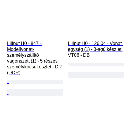
Liliput H0 - 847 - 
Liliput H0 - 126 04 - Vonat 
Modellvonat-
egység (1) - 3-ágú készlet 
személyszállító 
VT06 - DB
vagonszett (1) - 5 részes 
személykocsi-készlet - DR 
(DDR)