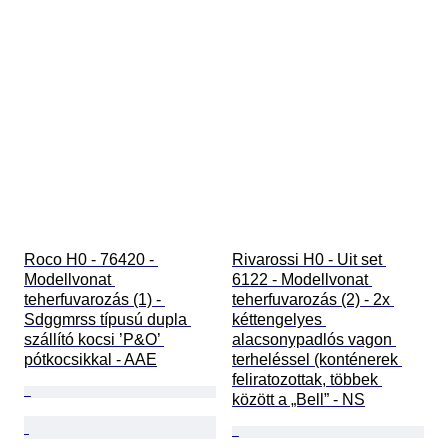
Roco H0 - 76420 - 
Rivarossi H0 - Uit set 
Modellvonat 
6122 - Modellvonat 
teherfuvarozás (1) - 
teherfuvarozás (2) - 2x 
Sdggmrss típusú dupla 
kéttengelyes 
szállító kocsi ’P&O’ 
alacsonypadlós vagon 
pótkocsikkal - AAE
terheléssel (konténerek 
feliratozottak, többek 
között a „Bell” - NS