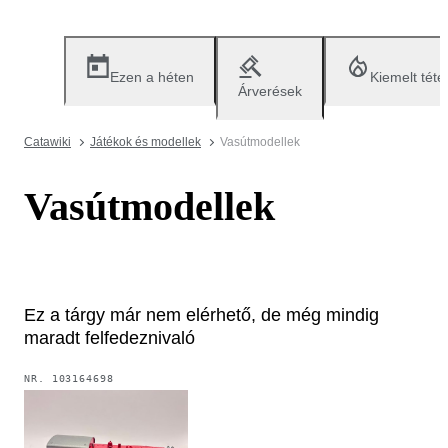
Ezen a héten
Kiemelt téte
Árverések
Catawiki
Játékok és modellek
Vasútmodellek
Vasútmodellek
Ez a tárgy már nem elérhető, de még mindig
maradt felfedeznivaló
NR.
103164698