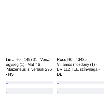
Lima H0 - 149731 - Vonat 
Roco H0 - 43425 - 
egység (1) - Mat '46 
Villamos mozdony (1) - 
'Muizeneus' zilverbuik 296 
BR 112 TEE színvilága - 
- NS
DB