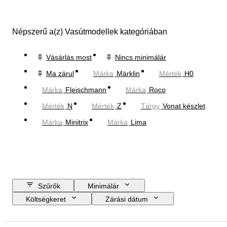
Népszerű a(z) Vasútmodellek kategóriában
Vásárlás most
Nincs minimálár
Ma zárul
Márka
Märklin
Mérték
H0
Márka
Fleischmann
Márka
Roco
Mérték
N
Mérték
Z
Tárgy
Vonat készlet
Márka
Minitrix
Márka
Lima
Szűrők
Minimálár
Költségkeret
Zárási dátum
Helyszín
Márka
Tárgy
Country of origin
Anyag