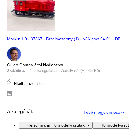
Märklin H0 - 37367 - Dízelmozdony (1) - V36 pms 64-01 - DB
Guido Gamba által kiválasztva
Szakértő az alábbi kategóriában: Modellvasút (Märklin H0)
Elkelt ennyiért
59 €
Alkategóriák
Több megjelenítése
Fleischmann H0 modellvasutak
H0 modellvasut