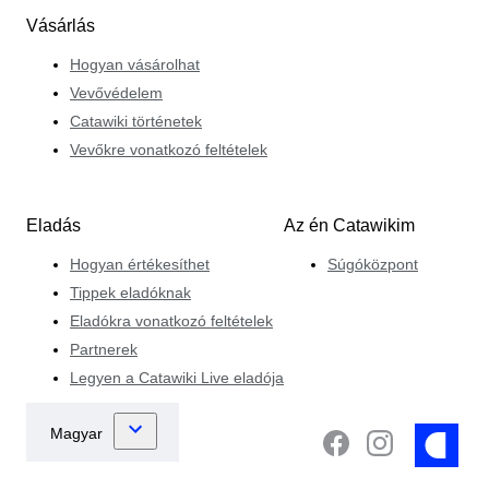
Vásárlás
Hogyan vásárolhat
Vevővédelem
Catawiki történetek
Vevőkre vonatkozó feltételek
Eladás
Az én Catawikim
Hogyan értékesíthet
Súgóközpont
Tippek eladóknak
Eladókra vonatkozó feltételek
Partnerek
Legyen a Catawiki Live eladója