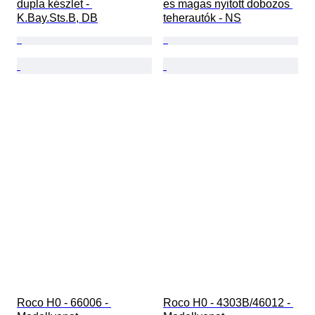
dupla készlet - 
es magas nyitott dobozos 
K.Bay.Sts.B, DB
teherautók - NS
Roco H0 - 66006 - 
Roco H0 - 4303B/46012 - 