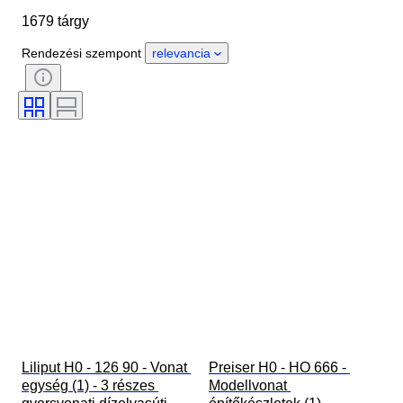
1679 tárgy
Állapot
Extrák
Időszak
Stílus
Szín
Mérték
Rendezési szempont
relevancia
Kontroll
Tápegység
Vasúti társaság
Korszak
Liliput H0 - 126 90 - Vonat 
Preiser H0 - HO 666 - 
egység (1) - 3 részes 
Modellvonat 