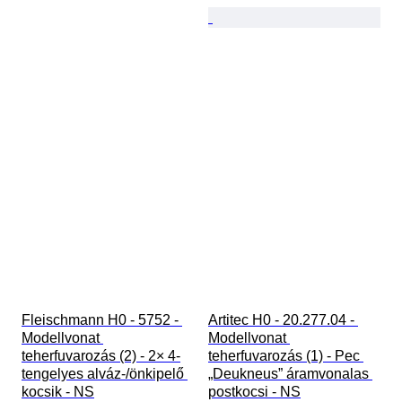
Fleischmann H0 - 5752 - 
Artitec H0 - 20.277.04 - 
Modellvonat 
Modellvonat 
teherfuvarozás (2) - 2× 4-
teherfuvarozás (1) - Pec 
tengelyes alváz-/önkipelő 
„Deukneus” áramvonalas 
kocsik - NS
postkocsi - NS