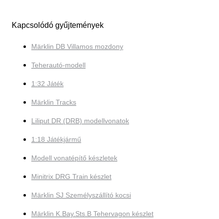
Kapcsolódó gyűjtemények
Märklin DB Villamos mozdony
Teherautó-modell
1:32 Játék
Märklin Tracks
Liliput DR (DRB) modellvonatok
1:18 Játékjármű
Modell vonatépítő készletek
Minitrix DRG Train készlet
Märklin SJ Személyszállító kocsi
Märklin K.Bay.Sts.B Tehervagon készlet