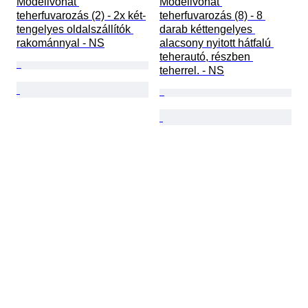
Modellvonat 
Modellvonat 
teherfuvarozás (2) - 2x két-
teherfuvarozás (8) - 8 
tengelyes oldalszállítók 
darab kéttengelyes 
rakománnyal - NS
alacsony nyitott hátfalú 
teherautó, részben 
teherrel. - NS