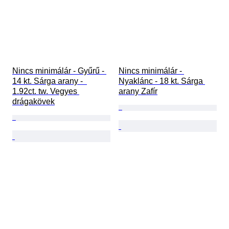
Nincs minimálár - Gyűrű - 
Nincs minimálár - 
14 kt. Sárga arany -  
Nyaklánc - 18 kt. Sárga 
1.92ct. tw. Vegyes 
arany Zafír
drágakövek