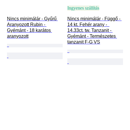
Ingyenes szállítás
Nincs minimálár - Gyűrű 
Nincs minimálár - Függő - 
Aranyozott Rubin - 
14 kt. Fehér arany -  
Gyémánt - 18 karátos 
14.33ct. tw. Tanzanit - 
aranyozott
Gyémánt - Természetes 
tanzanit F-G VS