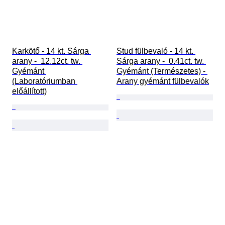
Karkötő - 14 kt. Sárga 
Stud fülbevaló - 14 kt. 
arany -  12.12ct. tw. 
Sárga arany -  0.41ct. tw. 
Gyémánt 
Gyémánt (Természetes) - 
(Laboratóriumban 
Arany gyémánt fülbevalók
előállított)