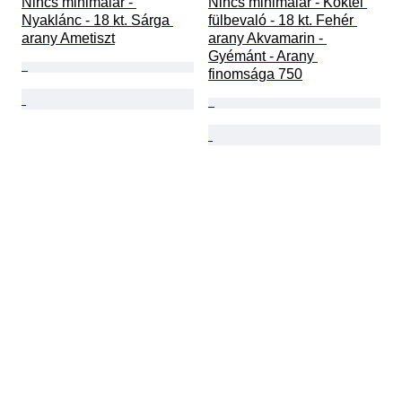
Nincs minimálár - 
Nincs minimálár - Koktél 
Nyaklánc - 18 kt. Sárga 
fülbevaló - 18 kt. Fehér 
arany Ametiszt
arany Akvamarin - 
Gyémánt - Arany 
finomsága 750