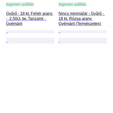
Ingyenes szállítás
Ingyenes szállítás
Gyűrű - 18 kt. Fehér arany 
Nincs minimálár - Gyűrű - 
-  2.50ct. tw. Tanzanit - 
18 kt. Rózsa arany 
Gyémánt
Gyémánt (Természetes) 