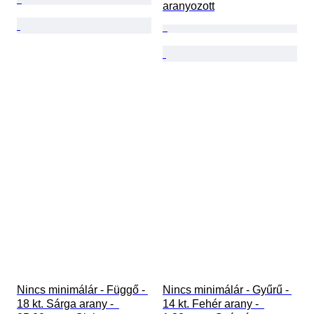
aranyozott
Nincs minimálár - Függő - 
Nincs minimálár - Gyűrű - 
18 kt. Sárga arany -  
14 kt. Fehér arany -  