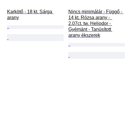
Karkötő - 18 kt. Sárga 
Nincs minimálár - Függő - 
arany
14 kt. Rózsa arany -  
2.07ct. tw. Heliodor - 
Gyémánt - Tanúsított 
arany ékszerek