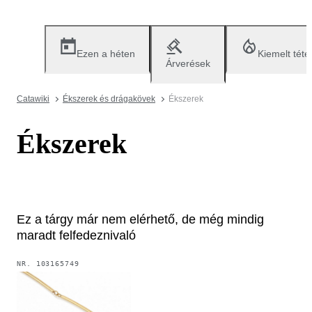
Ezen a héten
Kiemelt téte
Árverések
Catawiki
Ékszerek és drágakövek
Ékszerek
Ékszerek
Ez a tárgy már nem elérhető, de még mindig
maradt felfedeznivaló
NR.
103165749