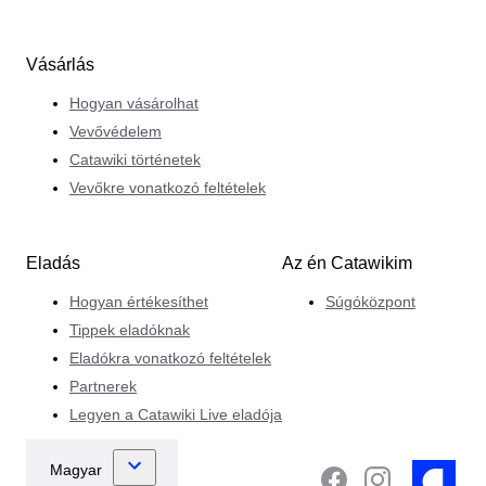
Vásárlás
Hogyan vásárolhat
Vevővédelem
Catawiki történetek
Vevőkre vonatkozó feltételek
Eladás
Az én Catawikim
Hogyan értékesíthet
Súgóközpont
Tippek eladóknak
Eladókra vonatkozó feltételek
Partnerek
Legyen a Catawiki Live eladója