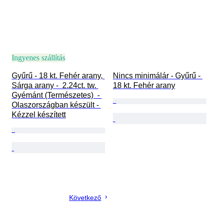
Ingyenes szállítás
Gyűrű - 18 kt. Fehér arany, 
Nincs minimálár - Gyűrű - 
Sárga arany -  2.24ct. tw. 
18 kt. Fehér arany
Gyémánt (Természetes)  - 
Olaszországban készült - 
Kézzel készített
Következő