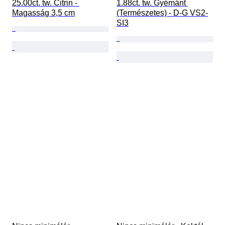
25.00ct. tw. Citrin - 
1.88ct. tw. Gyémánt 
Magasság 3,5 cm
(Természetes) - D-G VS2-
SI3