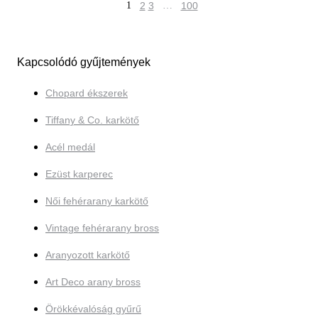
1
2
3
…
100
Kapcsolódó gyűjtemények
Chopard ékszerek
Tiffany & Co. karkötő
Acél medál
Ezüst karperec
Női fehérarany karkötő
Vintage fehérarany bross
Aranyozott karkötő
Art Deco arany bross
Örökkévalóság gyűrű