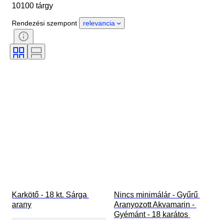
10100 tárgy
Nem
Állapot
Kő
Tanúsítvány
Finomság
Rendezési szempont
relevancia
Stílus
Vágás
Tisztaság
Színtartomány
Pontos szín
Ráírt méret
Drágakő átlátszóság
Treatment
Gyémánt típus
Gyöngy csillogás
Korszak
Fancy színintenzitás
Fancy színárnyalat
Karkötő - 18 kt. Sárga 
Nincs minimálár - Gyűrű 
arany
Aranyozott Akvamarin - 
Gyémánt - 18 karátos 