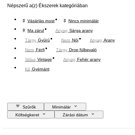
Népszerű a(z) Ékszerek kategóriában
Vásárlás most
Nincs minimálár
Ma zárul
Anyag
Sárga arany
Tárgy
Gyűrű
Nem
Női
Anyag
Arany
Nem
Férfi
Tárgy
Drop fülbevaló
Stílus
Vintage
Anyag
Fehér arany
Kő
Gyémánt
Szűrők
Minimálár
Költségkeret
Zárási dátum
Helyszín
Márka
Tárgy
Country of origin
Anyag