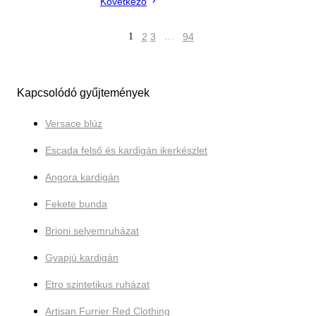
Következő
1
2
3
…
94
Kapcsolódó gyűjtemények
Versace blúz
Escada felső és kardigán ikerkészlet
Angora kardigán
Fekete bunda
Brioni selyemruházat
Gyapjú kardigán
Etro szintetikus ruházat
Artisan Furrier Red Clothing