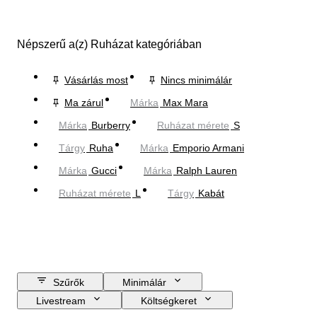
Népszerű a(z) Ruházat kategóriában
Vásárlás most
Nincs minimálár
Ma zárul
Márka
Max Mara
Márka
Burberry
Ruházat mérete
S
Tárgy
Ruha
Márka
Emporio Armani
Márka
Gucci
Márka
Ralph Lauren
Ruházat mérete
L
Tárgy
Kabát
Szűrők
Minimálár
Livestream
Költségkeret