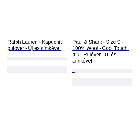
Ralph Lauren - Kapucnis 
Paul & Shark - Size S - 
pulóver - Új és címkével
100% Wool - Cool Touch 
4.0 - Pulóver - Új és 
címkével