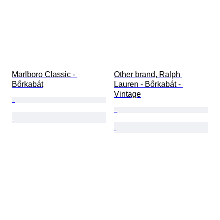
Marlboro Classic - 
Other brand, Ralph 
Bőrkabát
Lauren - Bőrkabát - 
Vintage