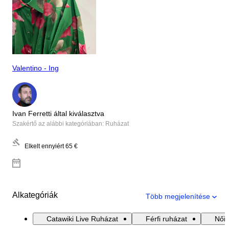
Valentino - Ing
Ivan Ferretti által kiválasztva
Szakértő az alábbi kategóriában: Ruházat
Elkelt ennyiért
65 €
Alkategóriák
Több megjelenítése
Catawiki Live Ruházat
Férfi ruházat
Női 