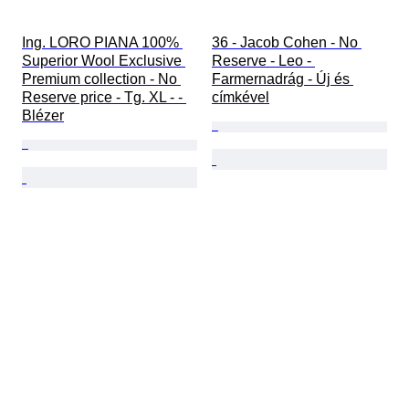
Ing. LORO PIANA 100% 
36 - Jacob Cohen - No 
Superior Wool Exclusive 
Reserve - Leo - 
Premium collection - No 
Farmernadrág - Új és 
Reserve price - Tg. XL - - 
címkével
Blézer