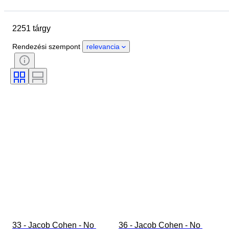
Zárási dátum
Helyszín
Márka
Tárgy
2251 tárgy
Country of origin
Anyag
Nem
Állapot
Időszak
Rendezési szempont
relevancia
Stílus
Szín
Ruházat mérete
Ráírt méret
Korszak
Minta
Inggallér mérete
Tartozékok mellékelve
Cipő méret
33 - Jacob Cohen - No 
36 - Jacob Cohen - No 