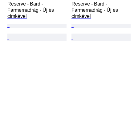
Reserve - Bard - 
Reserve - Bard - 
Farmernadrág - Új és 
Farmernadrág - Új és 
címkével
címkével