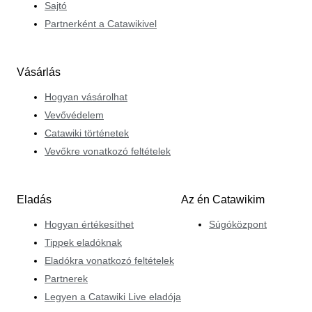
Sajtó
Partnerként a Catawikivel
Vásárlás
Hogyan vásárolhat
Vevővédelem
Catawiki történetek
Vevőkre vonatkozó feltételek
Eladás
Az én Catawikim
Hogyan értékesíthet
Súgóközpont
Tippek eladóknak
Eladókra vonatkozó feltételek
Partnerek
Legyen a Catawiki Live eladója