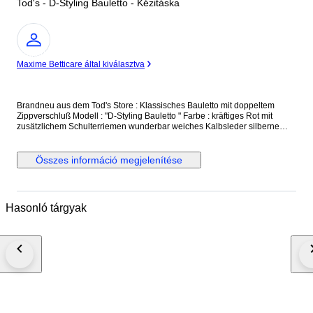
Tod's - D-Styling Bauletto - Kézitáska
Szakértő
Maxime Betticare által kiválasztva
Brandneu aus dem Tod's Store : Klassisches Bauletto mit doppeltem
Zippverschluß Modell : "D-Styling Bauletto " Farbe : kräftiges Rot mit
zusätzlichem Schulterriemen wunderbar weiches Kalbsleder silberne
Beschläge und Standfüße made in Italy Größe : 35 x 24 x 17 cm UVP
(Retailpreis) : 1.250,- € Neu und unbenutzt, mit Originaletikett und
Dustbag versicherter Versand mit der österreichischen Post
Összes információ megjelenítése
Hasonló tárgyak