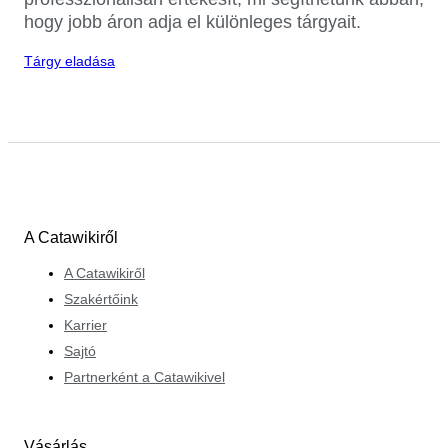
hogy jobb áron adja el különleges tárgyait.
Tárgy eladása
A Catawikiről
A Catawikiről
Szakértőink
Karrier
Sajtó
Partnerként a Catawikivel
Vásárlás