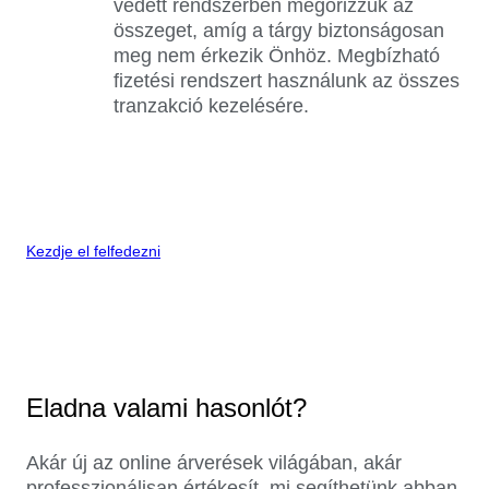
védett rendszerben megőrizzük az
összeget, amíg a tárgy biztonságosan
meg nem érkezik Önhöz. Megbízható
fizetési rendszert használunk az összes
tranzakció kezelésére.
Kezdje el felfedezni
Eladna valami hasonlót?
Akár új az online árverések világában, akár
professzionálisan értékesít, mi segíthetünk abban,