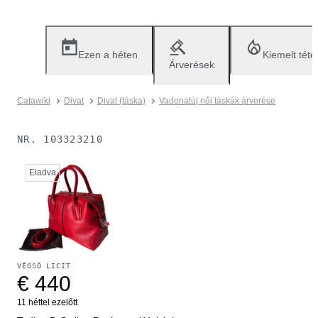
Ezen a héten
Kiemelt téte
Árverések
Catawiki
Divat
Divat (táska)
Vadonatúj női táskák árverése
NR.
103323210
Eladva
VÉGSŐ LICIT
€ 440
11 héttel ezelőtt