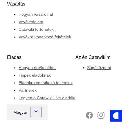
Vásárlás
Hogyan vásárolhat
Vevővédelem
Catawiki történetek
Vevőkre vonatkozó feltételek
Eladás
Az én Catawikim
Hogyan értékesíthet
Súgóközpont
Tippek eladóknak
Eladókra vonatkozó feltételek
Partnerek
Legyen a Catawiki Live eladója