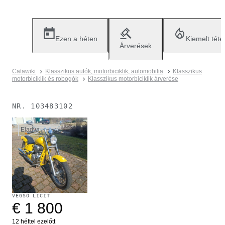
Ezen a héten
Kiemelt téte
Árverések
Catawiki
Klasszikus autók, motorbiciklik, automobilia
Klasszikus
motorbiciklik és robogók
Klasszikus motorbiciklik árverése
NR.
103483102
Eladva
VÉGSŐ LICIT
€ 1 800
12 héttel ezelőtt