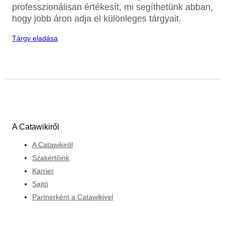
professzionálisan értékesít, mi segíthetünk abban,
hogy jobb áron adja el különleges tárgyait.
Tárgy eladása
A Catawikiről
A Catawikiről
Szakértőink
Karrier
Sajtó
Partnerként a Catawikivel