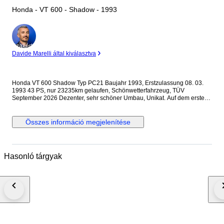
Honda - VT 600 - Shadow - 1993
Szakértő
Davide Marelli által kiválasztva
Honda VT 600 Shadow Typ PC21 Baujahr 1993, Erstzulassung 08. 03.
1993 43 PS, nur 23235km gelaufen, Schönwetterfahrzeug, TÜV
September 2026 Dezenter, sehr schöner Umbau, Unikat. Auf dem ersten
Bild ist sie zu sehen mit offenen, sehr seltenen Luftfilter und seitlich
hochverlaufender französischen Auspuffanlage. Im Moment ist sie auf
original Luftfilter und original Auspuffanlage Motor und Getriebe tadellos,
Összes információ megjelenítése
das 4-Ganggetriebe lässt sich einwandfrei sauber schalten, Modifierter
Harley-Davidson Tank, Bereifung neu, vorne 100/90-19 57S, hinten
170/80-15 77S M/C, eingetragen, Heckfender und Mittelteil ist in einem
Stück hergestellt - Unikat! Leistungserhöhung eingetragen, durch
Hasonló tárgyak
geänderte Ansaugstutzen, vorverlegte Schalt.- und Bremsanlage
eingetragen, Lenkerenden-Ochsenaugenblinker eingetragen, M. Hagen
Sonderlenker eingetragen, Gabelbrücke sowie Riser / Lenkererhöhungen
eingetragen, zusätzliche Anbau-Blinker hinten, Typ VW Käfer, verchromte
Reglerabdeckung, verchromte Sozius-Fussrasten, Auspuffanlage original,
unverändert, Sitzbank abgepolstert, nach aussen verlegte
Batterielademöglichkeit, porschegelb lackiert, mit leichten
Gebrauchsspuren, Speichenfelgen, hinten mit minimalen
Flugrostansätzen, Batterie neuwertig 09/2024, Bremsen vor ca. 3000km