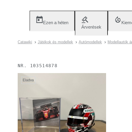
Ezen a héten
Kieme
Árverések
Catawiki
Játékok és modellek
Autómodellek
Modellautók á
NR.
103514878
Eladva