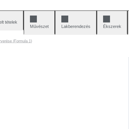
lt tételek
Művészet
Lakberendezés
Ékszerek
rverése (Formula 1)