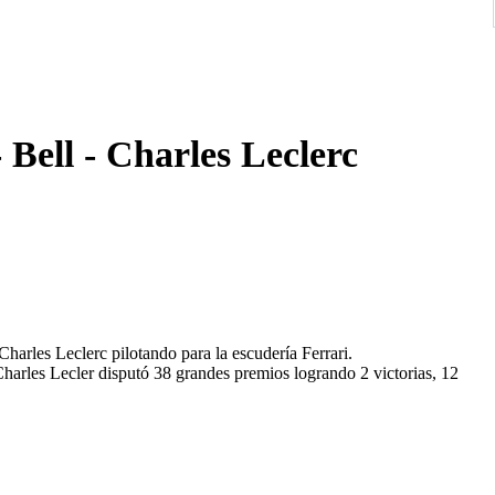
 Bell - Charles Leclerc
Charles Leclerc pilotando para la escudería Ferrari.
Charles Lecler disputó 38 grandes premios logrando 2 victorias, 12
e embalado para no sufrir daños durante el transporte.
 fabricación.