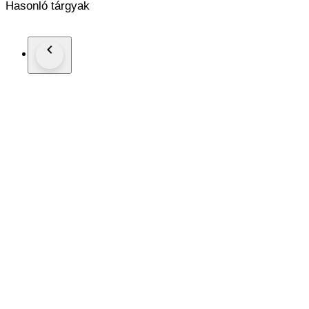
Hasonló tárgyak
Se vende como artículo de segunda mano pero muy cuidado y 
*****CONSULTA TODOS MIS LOTES EN SUBASTA*
Posibilidad de enviar junto con otros lotes en un mismo envío