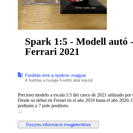
Spark 1:5 - Modell autó -
Ferrari 2021
Fordítás erre a nyelvre: magyar
A fordítás a Google Fordító által készül
Precioso modelo a escala 1:5 del casco de 2021 utilizado por 
Desde su debut en Ferrari en el año 2019 hasta el año 2020, 
podiums y 7 pole positions.
Envío certificado, con número de seguimiento. Cuidadosament
Összes információ megjelenítése
Spark. Extraordinario nivel de detalles, acabados y calidad de
Producto con Licencia oficial Ferrari.