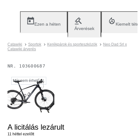
Ezen a héten
Kiemelt téte
Árverések
Catawiki
Sportok
Kerékpárok és sporteszközök
Neo Dad Srl x
Catawiki árverés
NR.
103600687
Már nem érhető el.
A licitálás lezárult
11 héttel ezelőtt