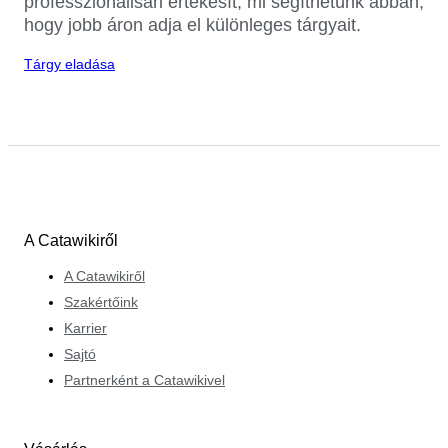
professzionálisan értékesít, mi segíthetünk abban,
hogy jobb áron adja el különleges tárgyait.
Tárgy eladása
A Catawikiről
A Catawikiről
Szakértőink
Karrier
Sajtó
Partnerként a Catawikivel