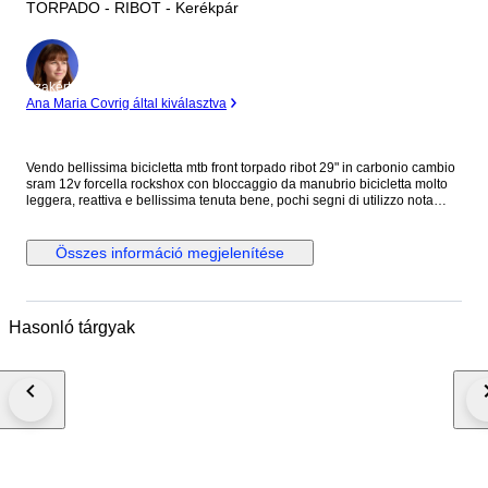
TORPADO - RIBOT - Kerékpár
Szakértő
Ana Maria Covrig által kiválasztva
Vendo bellissima bicicletta mtb front torpado ribot 29" in carbonio cambio
sram 12v forcella rockshox con bloccaggio da manubrio bicicletta molto
leggera, reattiva e bellissima tenuta bene, pochi segni di utilizzo nota
bene: in caso di acquisto con spedizione varranno smontati i seguenti
pezzi: cerchi, svitato il cambio post ma collegato dal cavo, pedali e sella
Összes információ megjelenítése
Hasonló tárgyak