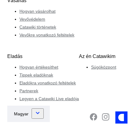
Vásárlás
Hogyan vásárolhat
Vevővédelem
Catawiki történetek
Vevőkre vonatkozó feltételek
Eladás
Az én Catawikim
Hogyan értékesíthet
Súgóközpont
Tippek eladóknak
Eladókra vonatkozó feltételek
Partnerek
Legyen a Catawiki Live eladója