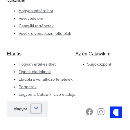
Vásárlás
Hogyan vásárolhat
Vevővédelem
Catawiki történetek
Vevőkre vonatkozó feltételek
Eladás
Az én Catawikim
Hogyan értékesíthet
Súgóközpont
Tippek eladóknak
Eladókra vonatkozó feltételek
Partnerek
Legyen a Catawiki Live eladója