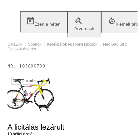
Ezen a héten
Kiemelt téte
Árverések
Catawiki
Sportok
Kerékpárok és sporteszközök
Neo Dad Srl x
Catawiki árverés
NR.
103600730
Már nem érhető el.
A licitálás lezárult
10 héttel ezelőtt