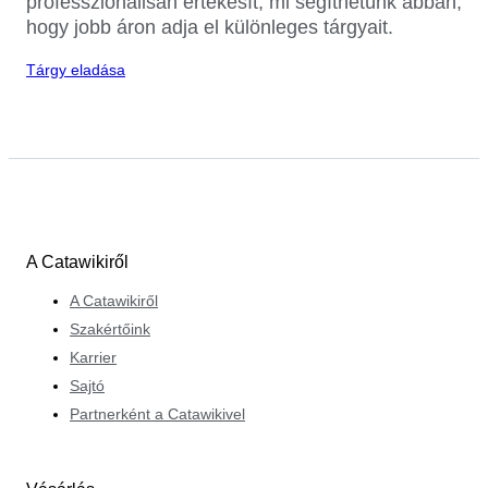
professzionálisan értékesít, mi segíthetünk abban,
hogy jobb áron adja el különleges tárgyait.
Tárgy eladása
A Catawikiről
A Catawikiről
Szakértőink
Karrier
Sajtó
Partnerként a Catawikivel