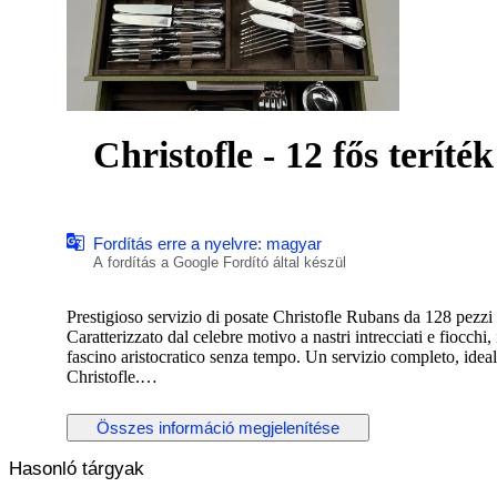
Christofle - 12 fős teríté
Fordítás erre a nyelvre: magyar
A fordítás a Google Fordító által készül
Prestigioso servizio di posate Christofle Rubans da 128 pezzi 
Caratterizzato dal celebre motivo a nastri intrecciati e fiocchi
fascino aristocratico senza tempo. Un servizio completo, ideal
Christofle.
Composizione – Servizio per 12 (128 pezzi)
Összes információ megjelenítése
Posate da tavola:
• 12 Cucchiai da tavola 20.5 cm
Hasonló tárgyak
• 12 Forchette da tavola 20.5 cm
• 12 Coltelli da tavola 24.5 cm