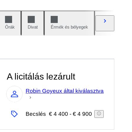
Órák
Divat
Érmék és bélyegek
Képregények
A licitálás lezárult
Robin Goyeux által kiválasztva
Szakértő
Becslés
€ 4 400
-
€ 4 900