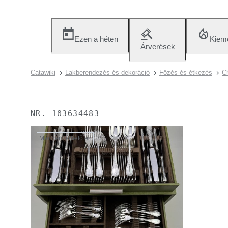
Ezen a héten
Kieme
Árverések
Catawiki
Lakberendezés és dekoráció
Főzés és étkezés
Ch
NR.
103634483
Már nem érhető el.