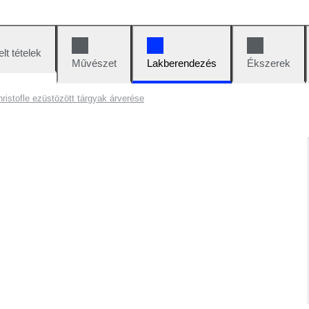
lt tételek
Művészet
Lakberendezés
Ékszerek
ristofle ezüstözött tárgyak árverése