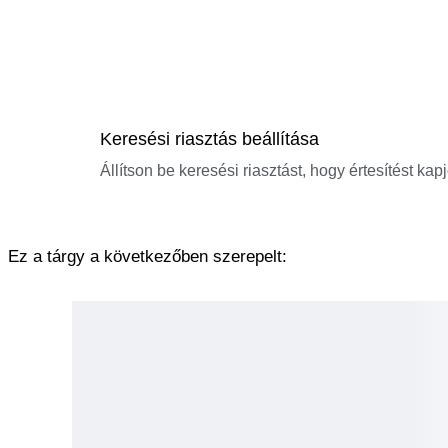
Keresési riasztás beállítása
Állítson be keresési riasztást, hogy értesítést kap
Ez a tárgy a következőben szerepelt: