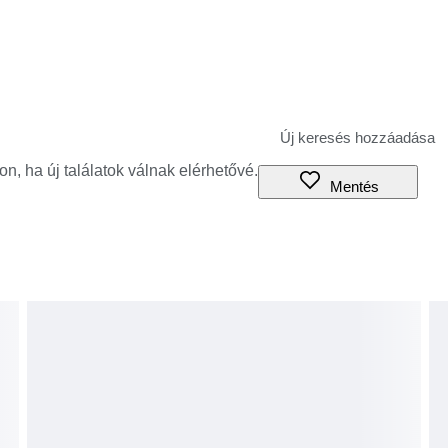
jon, ha új találatok válnak elérhetővé.
Mentés