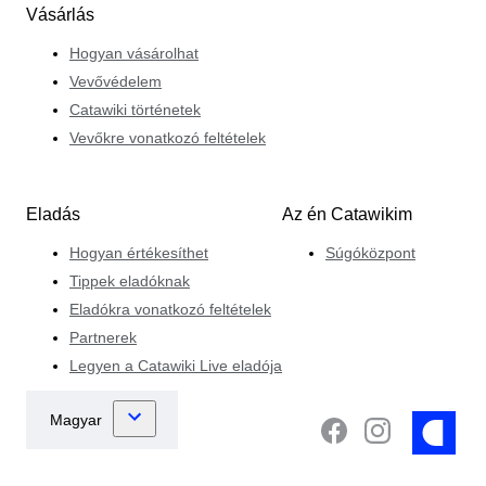
Vásárlás
Hogyan vásárolhat
Vevővédelem
Catawiki történetek
Vevőkre vonatkozó feltételek
Eladás
Az én Catawikim
Hogyan értékesíthet
Súgóközpont
Tippek eladóknak
Eladókra vonatkozó feltételek
Partnerek
Legyen a Catawiki Live eladója