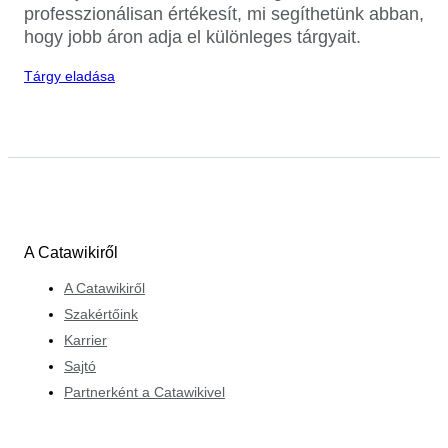
professzionálisan értékesít, mi segíthetünk abban,
hogy jobb áron adja el különleges tárgyait.
Tárgy eladása
A Catawikiről
A Catawikiről
Szakértőink
Karrier
Sajtó
Partnerként a Catawikivel