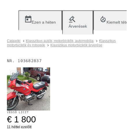
Ezen a héten
Kiemelt téte
Árverések
Catawiki
Klasszikus autók, motorbiciklik, automobilia
Klasszikus
motorbiciklik és robogók
Klasszikus motorbiciklik árverése
NR.
103682837
Eladva
VÉGSŐ LICIT
€ 1 800
11 héttel ezelőtt