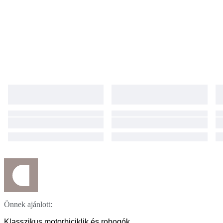
export non incluse
Önnek ajánlott:
Klasszikus motorbiciklik és robogók