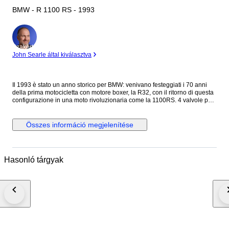
BMW - R 1100 RS - 1993
Szakértő
John Searle által kiválasztva
Il 1993 è stato un anno storico per BMW: venivano festeggiati i 70 anni
della prima motocicletta con motore boxer, la R32, con il ritorno di questa
configurazione in una moto rivoluzionaria come la 1100RS. 4 valvole per
cilindro, alimentazione ad iniezione, sospensione Telelever, e molte altre
particolarità tecniche ed estetiche fecero di questa moto un eccezionale
passo avanti, pur nella tradizione del bicilindrico boxer Questo esemplare
Összes információ megjelenítése
è stato conservato con grande cura, ed è pronto per affrontare qualsiasi
avventura, anche perchè è dotato del completo set di borse originali!
Qualche piccoli graffio facilmente eliminabile e probabile necessità di
sostituire i paraolio della forcella. Guidarla è un grande piacere, accelera
Hasonló tárgyak
con decisione, ha una frenata poderosa, un suono grintoso ma "educato",
una facilità di guida inaspettata. Perchè la vendo allora? Perchè vado in
moto da mezzo secolo (!) e questo vi fa capire che non sono più molto
giovane ed è prudente che utilizzi moto leggere da spostare da fermo e
con prestazioni più modeste I piccoli dettagli che vedete nelle foto
testimoniano la bontà di questa moto, fornita con la dotazione originale di
attrezzi, i libretti di uso e manutenzione e addirittura con la brochure
dell'epoca! Essendo ultra trentennale in Italia beneficia di esenzione dalla
tassa di possesso e assicurazione agevolata. Spese di passaggio o