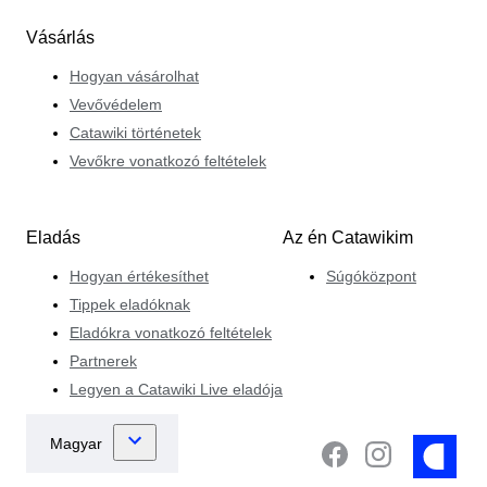
Vásárlás
Hogyan vásárolhat
Vevővédelem
Catawiki történetek
Vevőkre vonatkozó feltételek
Eladás
Az én Catawikim
Hogyan értékesíthet
Súgóközpont
Tippek eladóknak
Eladókra vonatkozó feltételek
Partnerek
Legyen a Catawiki Live eladója