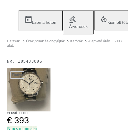
Ezen a héten
Kiemelt téte
Árverések
Catawiki
Órák, tollak és öngyújtók
Karórák
Alapvető órák 1 500 €
alatt
NR.
105433006
Eladva
VÉGSŐ LICIT
€ 393
Nincs minimálár