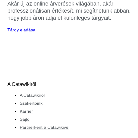
Akár új az online árverések világában, akár
professzionálisan értékesít, mi segíthetünk abban,
hogy jobb áron adja el különleges tárgyait.
Tárgy eladása
A Catawikiről
A Catawikiről
Szakértőink
Karrier
Sajtó
Partnerként a Catawikivel