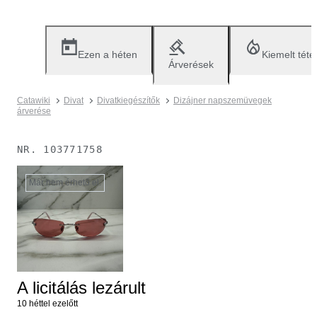
Ezen a héten
Kiemelt téte
Árverések
Catawiki
Divat
Divatkiegészítők
Dizájner napszemüvegek
árverése
NR.
103771758
Már nem érhető el.
A licitálás lezárult
10 héttel ezelőtt