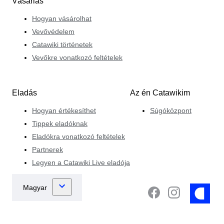
Vásárlás
Hogyan vásárolhat
Vevővédelem
Catawiki történetek
Vevőkre vonatkozó feltételek
Eladás
Az én Catawikim
Hogyan értékesíthet
Súgóközpont
Tippek eladóknak
Eladókra vonatkozó feltételek
Partnerek
Legyen a Catawiki Live eladója