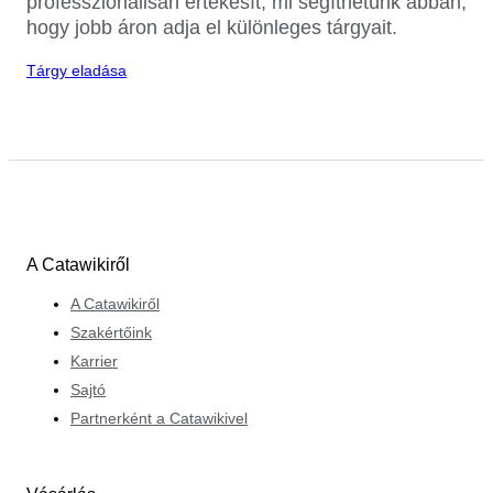
professzionálisan értékesít, mi segíthetünk abban,
hogy jobb áron adja el különleges tárgyait.
Tárgy eladása
A Catawikiről
A Catawikiről
Szakértőink
Karrier
Sajtó
Partnerként a Catawikivel