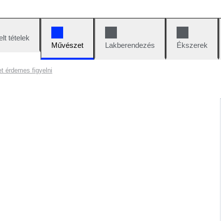
lt tételek
Művészet
Lakberendezés
Ékszerek
t érdemes figyelni