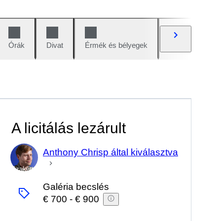
Órák
Divat
Érmék és bélyegek
Képregények
A licitálás lezárult
Anthony Chrisp által kiválasztva
Szakértő
Galéria becslés
€ 700
-
€ 900