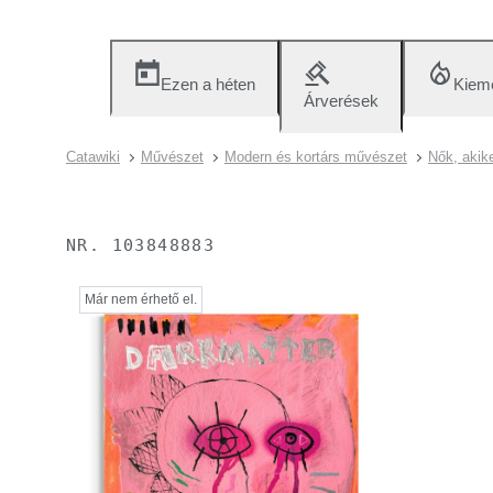
Ezen a héten
Kieme
Árverések
Catawiki
Művészet
Modern és kortárs művészet
Nők, akike
NR.
103848883
Már nem érhető el.