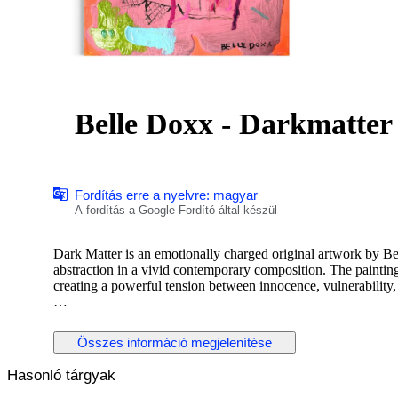
Belle Doxx - Darkmatter
Fordítás erre a nyelvre: magyar
A fordítás a Google Fordító által készül
Dark Matter is an emotionally charged original artwork by B
abstraction in a vivid contemporary composition. The painting
creating a powerful tension between innocence, vulnerability,
Layered in vibrant pinks, neon orange, black, and unexpected 
maintaining a deeply introspective atmosphere. The handwritten
Összes információ megjelenítése
psychological character, referencing the unseen forces that sh
Hasonló tárgyak
Belle Doxx’s spontaneous line work and textured brushstrokes 
feel. The contrast between playful color and emotional intens