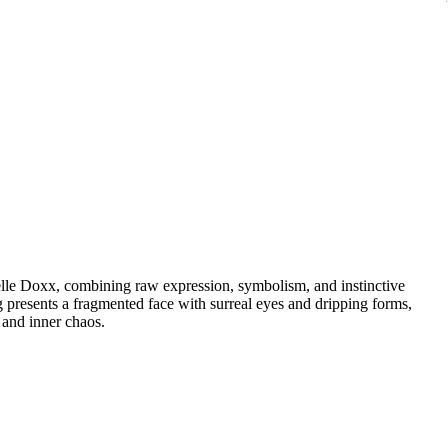
elle Doxx, combining raw expression, symbolism, and instinctive
 presents a fragmented face with surreal eyes and dripping forms,
 and inner chaos.
accents of green and blue, the piece radiates energy while
 title integrated into the artwork reinforces its mysterious and
ape emotion, identity, and perception.
give the painting an authentic outsider-art and neo-expressionist
ity makes Dark Matter both visually captivating and conceptually