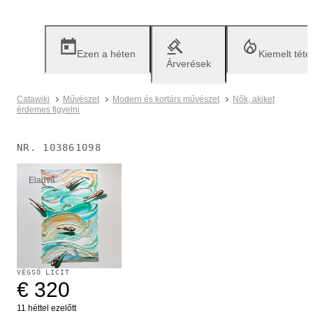
Ezen a héten
Kiemelt téte
Árverések
Catawiki
Művészet
Modern és kortárs művészet
Nők, akiket
érdemes figyelni
NR.
103861098
Eladva
VÉGSŐ LICIT
€ 320
11 héttel ezelőtt