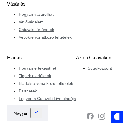
Vásárlás
Hogyan vásárolhat
Vevővédelem
Catawiki történetek
Vevőkre vonatkozó feltételek
Eladás
Az én Catawikim
Hogyan értékesíthet
Súgóközpont
Tippek eladóknak
Eladókra vonatkozó feltételek
Partnerek
Legyen a Catawiki Live eladója