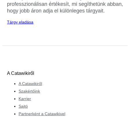
professzionálisan értékesít, mi segíthetünk abban,
hogy jobb áron adja el különleges tárgyait.
Tárgy eladása
A Catawikiről
A Catawikiről
Szakértőink
Karrier
Sajtó
Partnerként a Catawikivel