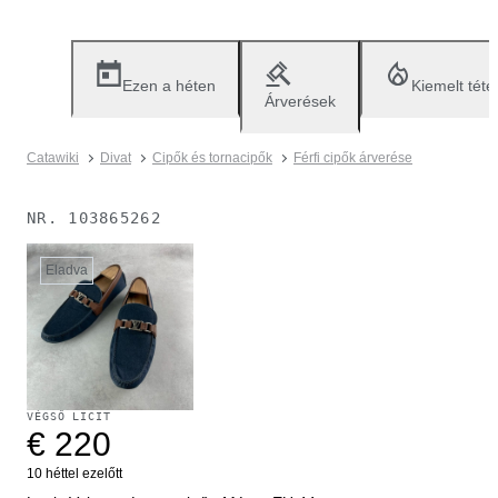
Ezen a héten
Kiemelt téte
Árverések
Catawiki
Divat
Cipők és tornacipők
Férfi cipők árverése
NR.
103865262
Eladva
VÉGSŐ LICIT
€ 220
10 héttel ezelőtt