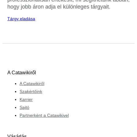
hogy jobb áron adja el különleges tárgyait.
Tárgy eladása
A Catawikiről
A Catawikiről
Szakértőink
Karrier
Sajtó
Partnerként a Catawikivel
Vásárlás