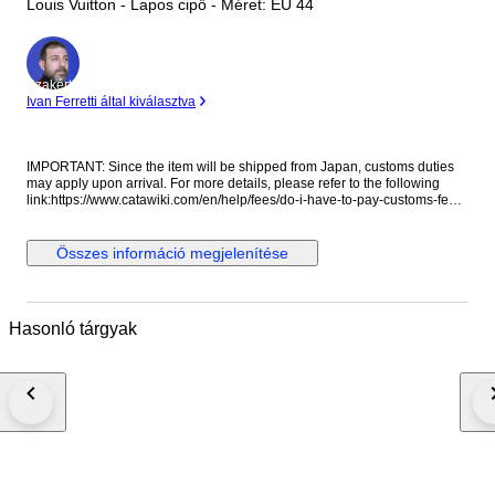
Louis Vuitton - Lapos cipő - Méret: EU 44
Szakértő
Ivan Ferretti által kiválasztva
IMPORTANT: Since the item will be shipped from Japan, customs duties
may apply upon arrival. For more details, please refer to the following
link:https://www.catawiki.com/en/help/fees/do-i-have-to-pay-customs-fees
Customs and taxes: Your country of residence may apply extra customs
duties and import taxes! Please check the laws of your country to
determine if import duties or taxes are applicable. We cannot be held
Összes információ megjelenítése
responsible for any expenses incurred for importing items into the
purchaser's country of residence. If the winning bidder decides to
cancel/withdraw they will bear risk, cost of all shipping and return import
duties of the seller. Shipping as an insured parcel with tracking number.
Hasonló tárgyak
Expedited shipping & insured worldwide, (DHL ）