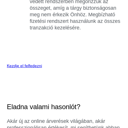
védett rendszerben megőrizzük az
összeget, amíg a tárgy biztonságosan
meg nem érkezik Önhöz. Megbízható
fizetési rendszert használunk az összes
tranzakció kezelésére.
Kezdje el felfedezni
Eladna valami hasonlót?
Akár új az online árverések világában, akár
professzionálisan értékesít, mi segíthetünk abban,