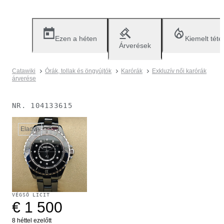
Ezen a héten
Kiemelt téte
Árverések
Catawiki
Órák, tollak és öngyújtók
Karórák
Exkluzív női karórák
árverése
NR.
104133615
Eladva
VÉGSŐ LICIT
€ 1 500
8 héttel ezelőtt