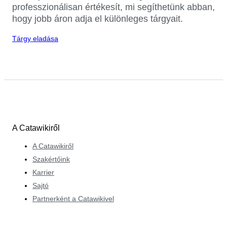
professzionálisan értékesít, mi segíthetünk abban,
hogy jobb áron adja el különleges tárgyait.
Tárgy eladása
A Catawikiről
A Catawikiről
Szakértőink
Karrier
Sajtó
Partnerként a Catawikivel