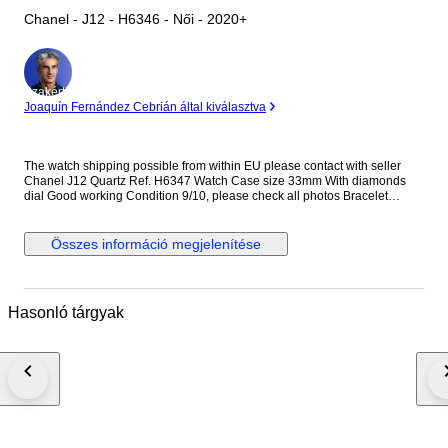
Chanel - J12 - H6346 - Női - 2020+
Szakértő
Joaquín Fernández Cebrián által kiválasztva
The watch shipping possible from within EU please contact with seller
Chanel J12 Quartz Ref. H6347 Watch Case size 33mm With diamonds
dial Good working Condition 9/10, please check all photos Bracelet
length is 14cm, not for big size, no extra links No box and papers
Összes információ megjelenítése
Hasonló tárgyak