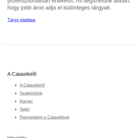
professzionálisan értékesít, mi segíthetünk abban,
hogy jobb áron adja el különleges tárgyait.
Tárgy eladása
A Catawikiről
A Catawikiről
Szakértőink
Karrier
Sajtó
Partnerként a Catawikivel