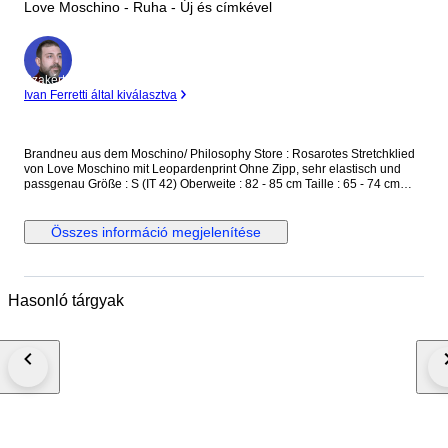
Love Moschino - Ruha - Új és címkével
Szakértő
Ivan Ferretti által kiválasztva
Brandneu aus dem Moschino/ Philosophy Store : Rosarotes Stretchklied
von Love Moschino mit Leopardenprint Ohne Zipp, sehr elastisch und
passgenau Größe : S (IT 42) Oberweite : 82 - 85 cm Taille : 65 - 74 cm
Hüfte : 88 - 96 cm Länge : 95 cm UVP : 479,-€ Neu und ungetragen, mit
Originaletikett versicherter Versand mit der österreichischen Post
Összes információ megjelenítése
Hasonló tárgyak