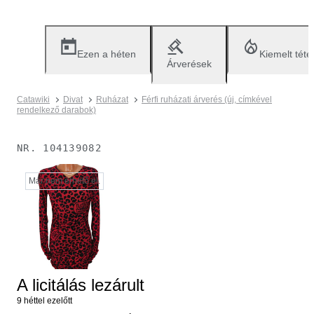
Ezen a héten
Kiemelt téte
Árverések
Catawiki
Divat
Ruházat
Férfi ruházati árverés (új, címkével
rendelkező darabok)
NR.
104139082
Már nem érhető el.
A licitálás lezárult
9 héttel ezelőtt