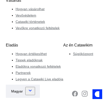
Vásárlás
Hogyan vásárolhat
Vevővédelem
Catawiki történetek
Vevőkre vonatkozó feltételek
Eladás
Az én Catawikim
Hogyan értékesíthet
Súgóközpont
Tippek eladóknak
Eladókra vonatkozó feltételek
Partnerek
Legyen a Catawiki Live eladója