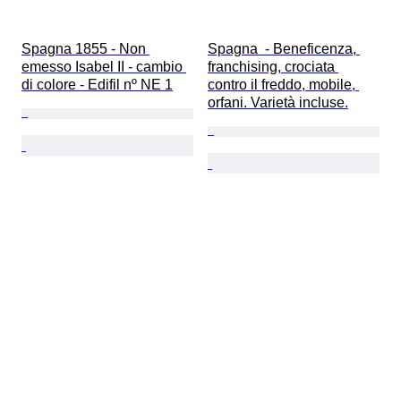
Spagna 1855 - Non 
Spagna  - Beneficenza, 
emesso Isabel II - cambio 
franchising, crociata 
di colore - Edifil nº NE 1
contro il freddo, mobile, 
orfani. Varietà incluse.