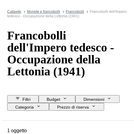
Catawiki
Monete e francobolli
Francobolli
Francobolli dell'Impero
tedesco - Occupazione della Lettonia (1941)
Francobolli
dell'Impero tedesco -
Occupazione della
Lettonia (1941)
Filtri
Budget
Dimensioni
Categoria
Prezzo di riserva
Data di chiusura
Ubicazione
Oggetto
Paese d’origine
1 oggetto
Condizioni
Epoca