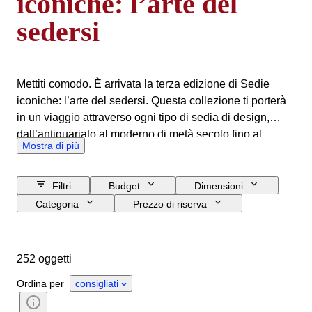
iconiche: l’arte del
sedersi
Mettiti comodo. È arrivata la terza edizione di Sedie
iconiche: l’arte del sedersi. Questa collezione ti porterà
in un viaggio attraverso ogni tipo di sedia di design,
dall’antiquariato al moderno di metà secolo fino al
Mostra di più
design contemporaneo. Qui troverai straordinari pezzi
rari che hanno trasformato il nostro modo di sederci.
Filtri
Budget
Dimensioni
Categoria
Prezzo di riserva
Data di chiusura
Ubicazione
Marchio
Oggetto
252 oggetti
Paese d’origine
Materiale
Condizioni
Periodo
Stile
Ordina per
consigliati
Colore
Epoca
Creatore