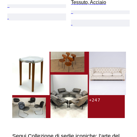
Tessuto, Acciaio
+
247
Segui Collezione di sedie iconiche: l’arte del