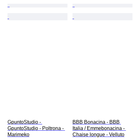
GpuntoStudio - 
BBB Bonacina - BBB 
GpuntoStudio - Poltrona - 
Italia / Emmebonacina - 
Marimeko
Chaise longue - Velluto