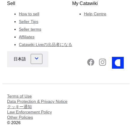
Sell
My Catawiki
How to sell
Help Centre
Seller Tips
Seller terms
Affiliates
Catawiki Liveの出品者になる
Terms of Use
Data Protection & Privacy Notice
クッキー通知
Law Enforcement Policy
Other Policies
©
2026