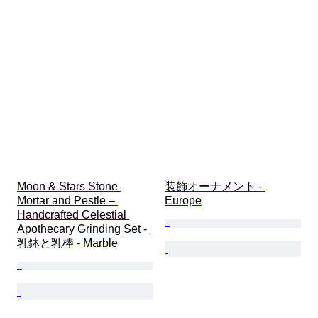
Moon & Stars Stone 
装飾オーナメント - 
Mortar and Pestle – 
Europe
Handcrafted Celestial 
Apothecary Grinding Set - 
乳鉢と乳棒 - Marble