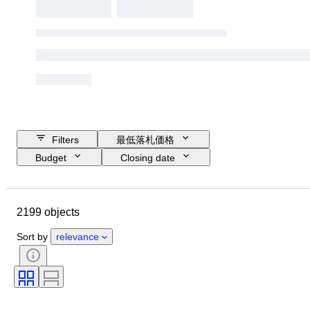
Filters
最低落札価格
Budget
Closing date
Location
ブランド
Object
Country of origin
素材
2199 objects
コンディション
時代
スタイル
署名
カラー
Sort by
relevance
衣類サイズ
時代
キッチンナイフタイプ
装飾品
アーティスト
オリジナル/レプリカ
販売元
制作者
モデル