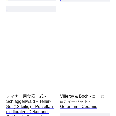
ディナー用食器一式 - 
Villeroy & Boch - コーヒー
Schlaggenwald – Teller-
&ティーセット - 
Set (12-teilig) – Porzellan 
Geranium - Ceramic
mit floralem Dekor und 