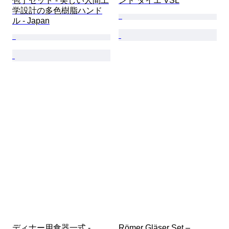
包丁セット - 美しい人間工
ンド タイエ VSL
学設計の多色樹脂ハンド
ル - Japan
ディナー用食器一式 - 
Römer Gläser Set – 