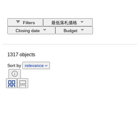
Filters
最低落札価格
Closing date
Budget
Location
Size
Dimensions
ブランド
Object
1317 objects
Country of origin
素材
性別
コンディション
時代
Sort by
relevance
鑑定書
純度
主題
スタイル
署名
カラー
時代
装飾品
アーティスト
販売元
オリジナル/レプリカ
制作者
モデル
来歴