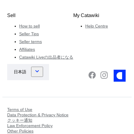
Sell
My Catawiki
How to sell
Help Centre
Seller Tips
Seller terms
Affiliates
Catawiki Liveの出品者になる
Terms of Use
Data Protection & Privacy Notice
クッキー通知
Law Enforcement Policy
Other Policies