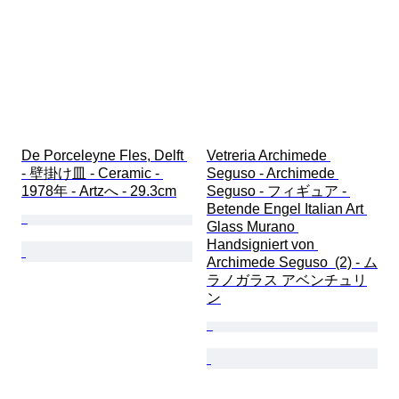
De Porceleyne Fles, Delft 
Vetreria Archimede 
- 壁掛け皿 - Ceramic - 
Seguso - Archimede 
1978年 - Artzへ - 29.3cm
Seguso - フィギュア - 
Betende Engel Italian Art 
Glass Murano 
Handsigniert von 
Archimede Seguso  (2) - ム
ラノガラス アベンチュリ
ン