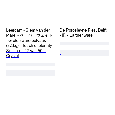
Leerdam - Siem van der 
De Porceleyne Fles, Delft 
Marel - ペーパーウェイト 
- 皿 - Earthenware
- Grote zware bolvaas 
(2,1kg) - Touch of eternity - 
Serica nr. 22 van 50 - 
Crystal