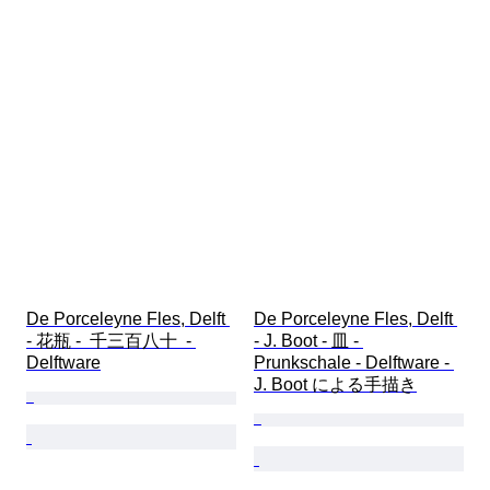
De Porceleyne Fles, Delft 
De Porceleyne Fles, Delft 
- 花瓶 -  千三百八十  - 
- J. Boot - 皿 - 
Delftware
Prunkschale - Delftware - 
J. Boot による手描き