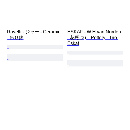
Ravelli - ジャー - Ceramic 
ESKAF - W H van Norden 
- 吊り鉢
- 花瓶 (3)  - Pottery - Trio 
Eskaf