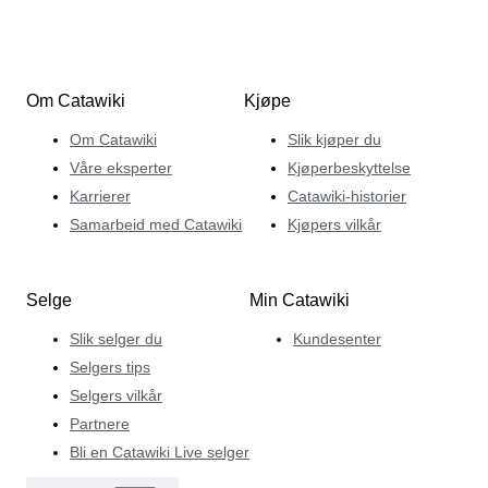
Om Catawiki
Kjøpe
Om Catawiki
Slik kjøper du
Våre eksperter
Kjøperbeskyttelse
Karrierer
Catawiki-historier
Samarbeid med Catawiki
Kjøpers vilkår
Selge
Min Catawiki
Slik selger du
Kundesenter
Selgers tips
Selgers vilkår
Partnere
Bli en Catawiki Live selger