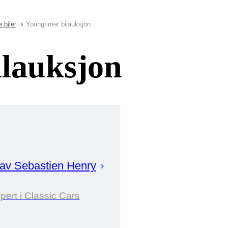
 biler
Youngtimer bilauksjon
ilauksjon
 av
Sebastien
Henry
pert i Classic Cars