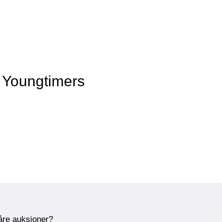
 Youngtimers
våre auksjoner?