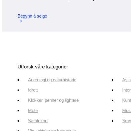
Begynn å selge
Utforsk våre kategorier
Arkeologi og naturhistorie
Asia
Idrett
Inte
Klokker, penner og lightere
Kun
Mote
Musi
Samlekort
Smyk
Vin, whisky og brennevin