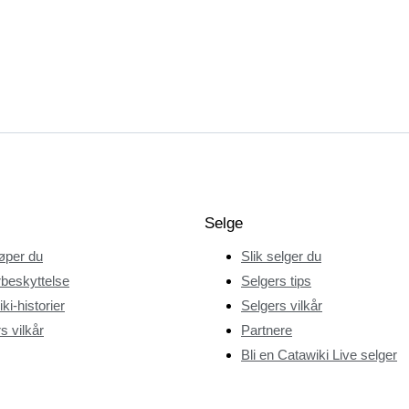
Selge
jøper du
Slik selger du
beskyttelse
Selgers tips
ki-historier
Selgers vilkår
s vilkår
Partnere
Bli en Catawiki Live selger