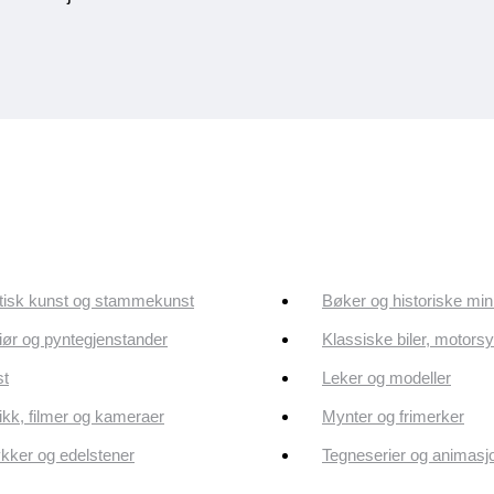
tisk kunst og stammekunst
Bøker og historiske min
riør og pyntegjenstander
Klassiske biler, motorsy
st
Leker og modeller
kk, filmer og kameraer
Mynter og frimerker
ker og edelstener
Tegneserier og animasj