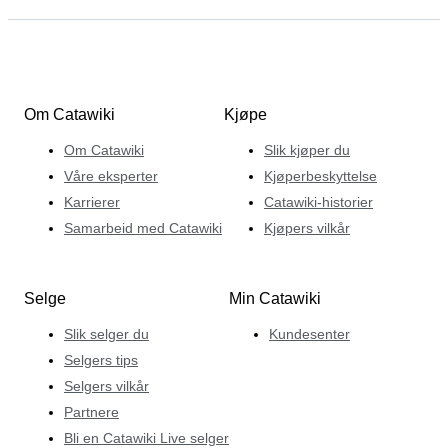
Om Catawiki
Kjøpe
Om Catawiki
Slik kjøper du
Våre eksperter
Kjøperbeskyttelse
Karrierer
Catawiki-historier
Samarbeid med Catawiki
Kjøpers vilkår
Selge
Min Catawiki
Slik selger du
Kundesenter
Selgers tips
Selgers vilkår
Partnere
Bli en Catawiki Live selger