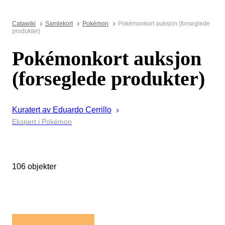
Catawiki
Samlekort
Pokémon
Pokémonkort auksjon (forseglede
produkter)
Pokémonkort auksjon
(forseglede produkter)
Kuratert av
Eduardo
Cerrillo
Ekspert i Pokémon
106 objekter