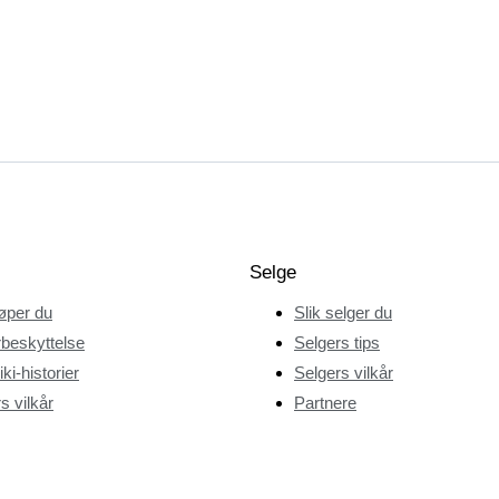
Selge
jøper du
Slik selger du
beskyttelse
Selgers tips
ki-historier
Selgers vilkår
s vilkår
Partnere