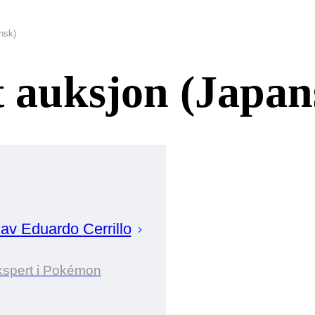
nsk)
 auksjon (Japan
 av
Eduardo
Cerrillo
spert i Pokémon