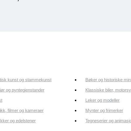
tisk kunst og stammekunst
Bøker og historiske min
riør og pyntegjenstander
Klassiske biler, motorsy
st
Leker og modeller
kk, filmer og kameraer
Mynter og frimerker
ker og edelstener
Tegneserier og animasj