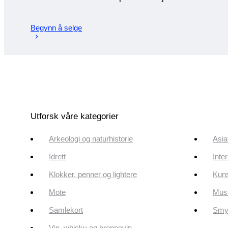
Begynn å selge
Utforsk våre kategorier
Arkeologi og naturhistorie
Asia
Idrett
Inte
Klokker, penner og lightere
Kun
Mote
Musi
Samlekort
Smyk
Vin, whisky og brennevin