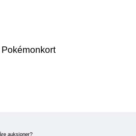
v Pokémonkort
våre auksjoner?