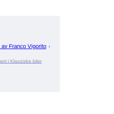
t av
Franco
Vigorito
ert i Klassiske biler