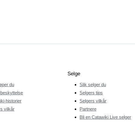
Selge
jøper du
Slik selger du
beskyttelse
Selgers tips
ki-historier
Selgers vilkår
s vilkår
Partnere
Bli en Catawiki Live selger