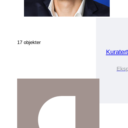
17 objekter
Kurater
Eksp