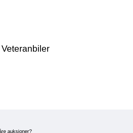
Veteranbiler
våre auksjoner?