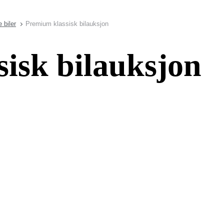
 biler
Premium klassisk bilauksjon
isk bilauksjon