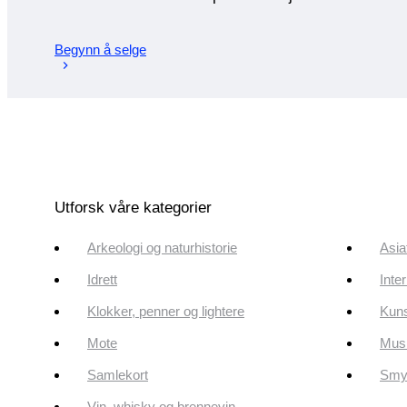
Begynn å selge
Utforsk våre kategorier
Arkeologi og naturhistorie
Asia
Idrett
Inte
Klokker, penner og lightere
Kun
Mote
Musi
Samlekort
Smyk
Vin, whisky og brennevin