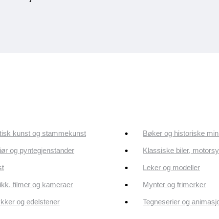
tisk kunst og stammekunst
Bøker og historiske min
riør og pyntegjenstander
Klassiske biler, motorsy
st
Leker og modeller
kk, filmer og kameraer
Mynter og frimerker
ker og edelstener
Tegneserier og animasj