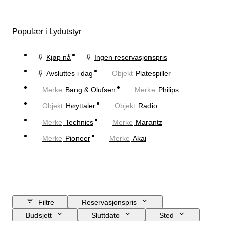
Populær i Lydutstyr
Kjøp nå
Ingen reservasjonspris
Avsluttes i dag
Objekt
Platespiller
Merke
Bang & Olufsen
Merke
Philips
Objekt
Høyttaler
Objekt
Radio
Merke
Technics
Merke
Marantz
Merke
Pioneer
Merke
Akai
Filtre
Reservasjonspris
Budsjett
Sluttdato
Sted