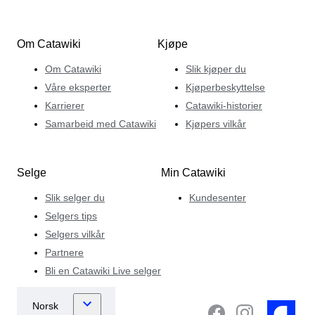
Om Catawiki
Kjøpe
Om Catawiki
Slik kjøper du
Våre eksperter
Kjøperbeskyttelse
Karrierer
Catawiki-historier
Samarbeid med Catawiki
Kjøpers vilkår
Selge
Min Catawiki
Slik selger du
Kundesenter
Selgers tips
Selgers vilkår
Partnere
Bli en Catawiki Live selger