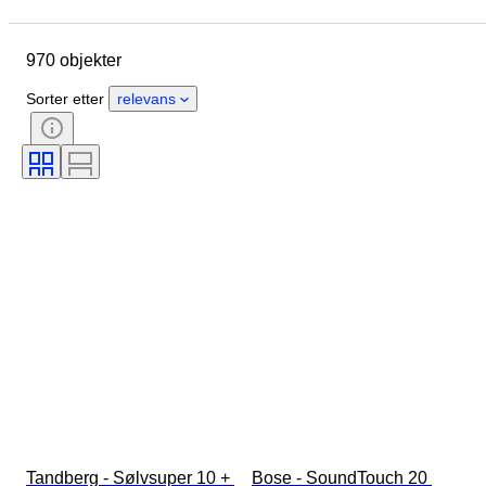
Merke
Objekt
Opprinnelsesland
Materiale
970 objekter
Tilstand
Ekstra tilbehør
Periode
Stil
sjanger
Sorter etter
relevans
Farge
Æra
Testet og fungerer
Designer
Tandberg - Sølvsuper 10 + 
Bose - SoundTouch 20 