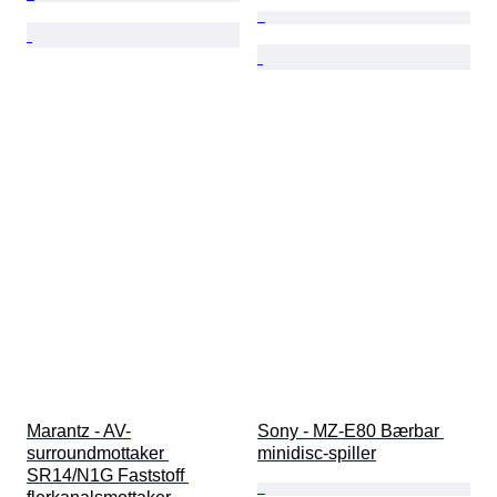
Marantz - AV-
Sony - MZ-E80 Bærbar 
surroundmottaker 
minidisc-spiller
SR14/N1G Faststoff 