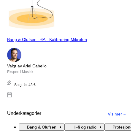
Bang & Olufsen - 6A - Kalibrering Mikrofon
Valgt av Ariel Cabello
Ekspert i Musikk
Solgt for
43 €
Underkategorier
Vis mer
Bang & Olufsen
Hi-fi og radio
Profesjonel