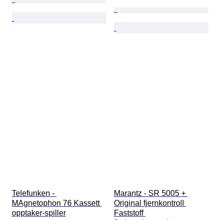
Telefunken - 
Marantz - SR 5005 + 
MAgnetophon 76 Kassett 
Original fjernkontroll 
opptaker-spiller
Faststoff 