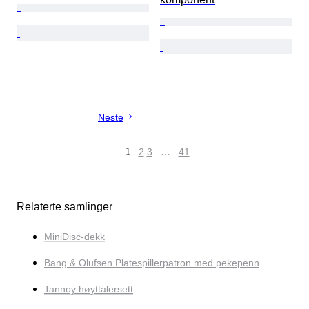
Neste
1
2
3
…
41
Relaterte samlinger
MiniDisc-dekk
Bang & Olufsen Platespillerpatron med pekepenn
Tannoy høyttalersett