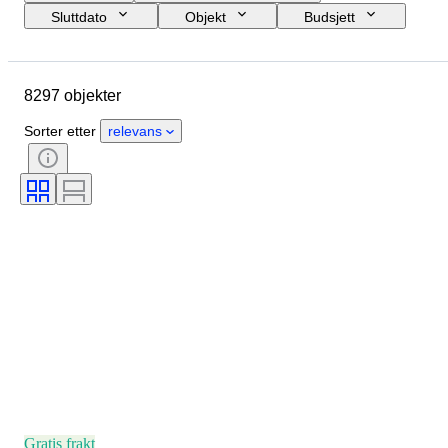
Sluttdato
Objekt
Budsjett
Størrelse
Stil
Teknikk
Kunstner
Sted
Emne
8297 objekter
Periode
Signatur
Farge
Solgt av
Utgave nr
Sorter etter
relevans
Gratis frakt