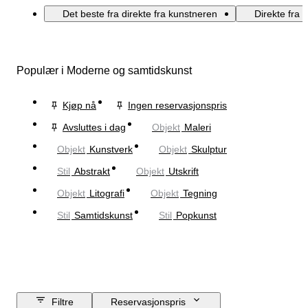
Det beste fra direkte fra kunstneren
Direkte fra 
Populær i Moderne og samtidskunst
Kjøp nå
Ingen reservasjonspris
Avsluttes i dag
Objekt
Maleri
Objekt
Kunstverk
Objekt
Skulptur
Stil
Abstrakt
Objekt
Utskrift
Objekt
Litografi
Objekt
Tegning
Stil
Samtidskunst
Stil
Popkunst
Filtre
Reservasjonspris