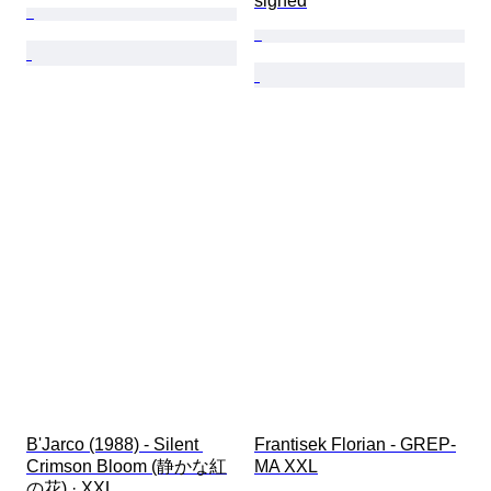
signed
B'Jarco (1988) - Silent 
Frantisek Florian - GREP-
Crimson Bloom (静かな紅
MA XXL
の花) · XXL