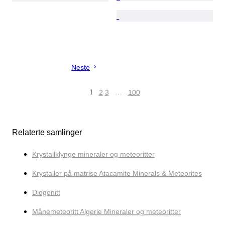
Neste
1
2
3
…
100
Relaterte samlinger
Krystallklynge mineraler og meteoritter
Krystaller på matrise Atacamite Minerals & Meteorites
Diogenitt
Månemeteoritt Algerie Mineraler og meteoritter