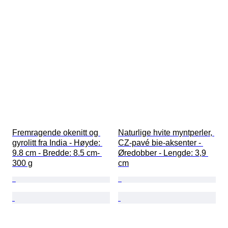
Fremragende okenitt og 
Naturlige hvite myntperler, 
gyrolitt fra India - Høyde: 
CZ-pavé bie-aksenter - 
9.8 cm - Bredde: 8.5 cm- 
Øredobber - Lengde: 3,9 
300 g
cm