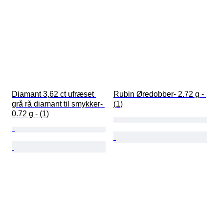
Diamant 3,62 ct ufræset 
Rubin Øredobber- 2.72 g - 
grå rå diamant til smykker- 
(1)
0.72 g - (1)