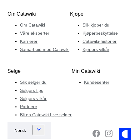
Om Catawiki
Kjøpe
Om Catawiki
Slik kjøper du
Våre eksperter
Kjøperbeskyttelse
Karrierer
Catawiki-historier
Samarbeid med Catawiki
Kjøpers vilkår
Selge
Min Catawiki
Slik selger du
Kundesenter
Selgers tips
Selgers vilkår
Partnere
Bli en Catawiki Live selger