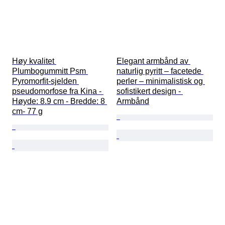
Høy kvalitet 
Elegant armbånd av 
Plumbogummitt Psm 
naturlig pyritt – facetede 
Pyromorfit-sjelden 
perler – minimalistisk og 
pseudomorfose fra Kina - 
sofistikert design - 
Høyde: 8.9 cm - Bredde: 8 
Armbånd
cm- 77 g