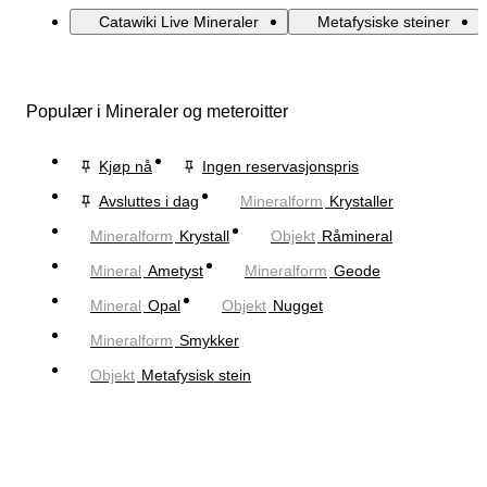
Catawiki Live Mineraler
Metafysiske steiner
Populær i Mineraler og meteroitter
Kjøp nå
Ingen reservasjonspris
Avsluttes i dag
Mineralform
Krystaller
Mineralform
Krystall
Objekt
Råmineral
Mineral
Ametyst
Mineralform
Geode
Mineral
Opal
Objekt
Nugget
Mineralform
Smykker
Objekt
Metafysisk stein