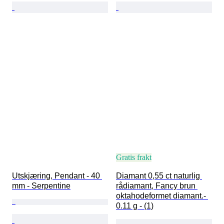
Gratis frakt
Utskjæring, Pendant - 40 
Diamant 0,55 ct naturlig 
mm - Serpentine
rådiamant, Fancy brun 
oktahodeformet diamant.- 
0.11 g - (1)