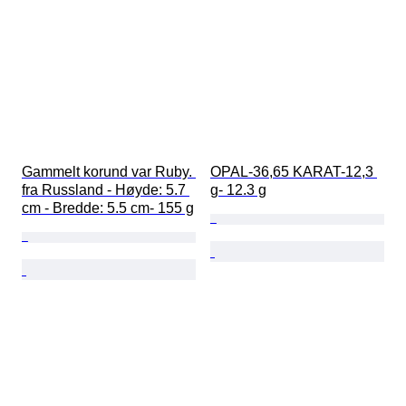
Gammelt korund var Ruby. 
OPAL-36,65 KARAT-12,3 
fra Russland - Høyde: 5.7 
g- 12.3 g
cm - Bredde: 5.5 cm- 155 g