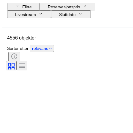
Filtre
Reservasjonspris
Livestream
Sluttdato
Budsjett
Sted
Størrelse
Mål
Objekt
4556 objekter
Opprinnelsesland
Materiale
Kjønn
Tilstand
Periode
Sorter etter
relevans
Stein
Sertifisering
Signatur
Farge
Snitt
Eksakt farge
Mineral
Mineralform
Behandling
Produktstørrelse
Original / kopi
Perleglans
Perle overflate-kvalitet
Æra