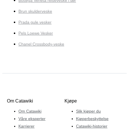
Bottega Veneta reiseveske i lær
Brun skulderveske
Prada gule vesker
Pels Loewe Vesker
Chanel Crossbody-veske
Om Catawiki
Kjøpe
Om Catawiki
Slik kjøper du
Våre eksperter
Kjøperbeskyttelse
Karrierer
Catawiki-historier