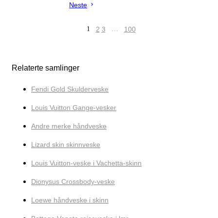
Neste
1
2
3
…
100
Relaterte samlinger
Fendi Gold Skulderveske
Louis Vuitton Gange-vesker
Andre merke håndveske
Lizard skin skinnveske
Louis Vuitton-veske i Vachetta-skinn
Dionysus Crossbody-veske
Loewe håndveske i skinn