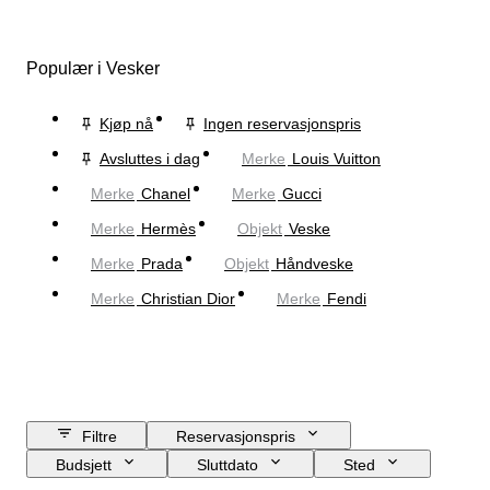
Populær i Vesker
Kjøp nå
Ingen reservasjonspris
Avsluttes i dag
Merke
Louis Vuitton
Merke
Chanel
Merke
Gucci
Merke
Hermès
Objekt
Veske
Merke
Prada
Objekt
Håndveske
Merke
Christian Dior
Merke
Fendi
Filtre
Reservasjonspris
Budsjett
Sluttdato
Sted