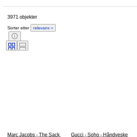
Mål
Merke
Klesstørrelse
Objekt
Opprinnelsesland
3971 objekter
Materiale
Kjønn
Tilstand
Sertifisering
Farge
Sorter etter
relevans
Tilbehør inkludert
Mønster
Æra
Produktstørrelse
Modell
Skostørrelse
Marc Jacobs - The Sack 
Gucci - Soho - Håndveske