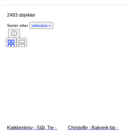
Opprinnelsesland
Materiale
2493 objekter
Tilstand
Periode
Stil
Signatur
Farge
Sorter etter
relevans
Klesstørrelse
Type kjøkkenkniv
Dekor
Kunstner
Original / kopi
Solgt av
Æra
Designer
Modell
Kjøkkenkniv - Stål, Tre - 
Christofle - Bakverk-fat - 