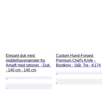
Elegant duk med 
Custom Hand-Forged 
middelhavsmønster fra 
Premium Chef's Knife - 
Amalfi med sitroner. - Duk  
Bordkniv - Stål, Tre - K174
- 140 cm - 140 cm