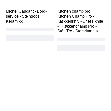
Michel Caugant - Bord-
Kitchen champ pro 
service - Steingods, 
Kitchen Champ Pro - 
Keramikk
Kjøkkenkniv - Chef's knife 
-  Kjøkkenchamp Pro - 
Stål, Tre - Storbritannia