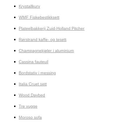
Krystallkurv
WMF Fiskebestikksett
Plateelbakkerij Zuid-Holland Pitcher
Rørstrand kaffe- og tesett
Champagnekjøler i aluminium
Cassina fauteuil
Bordstativ i messing
Italia Cruet sett
Wood Daybed
Tre vugge
Moroso sofa