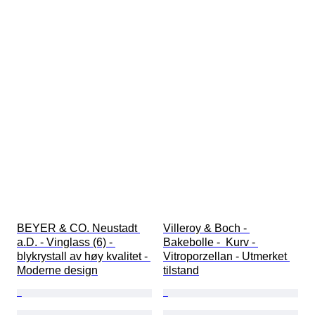
BEYER & CO. Neustadt 
Villeroy & Boch - 
a.D. - Vinglass (6) - 
Bakebolle -  Kurv - 
blykrystall av høy kvalitet - 
Vitroporzellan - Utmerket 
Moderne design
tilstand