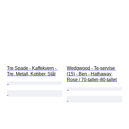
Tre Spade - Kaffekvern - 
Wedgwood - Te-servise 
Tre, Metall, Kobber, Stål
(15) - Ben - Hathaway 
Rose / 70-tallet–80-tallet