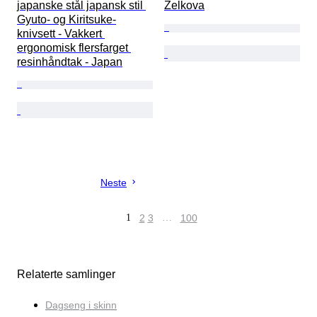
japanske stål japansk stil 
Zelkova
Gyuto- og Kiritsuke-
knivsett - Vakkert 
ergonomisk flersfarget 
resinhåndtak - Japan
Neste
1
2
3
…
100
Relaterte samlinger
Dagseng i skinn