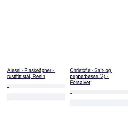
Alessi - Flaskeåpner - 
Christofle - Salt- og 
rustfritt stål, Resin
pepperbøsse (2) - 
Forsølvet