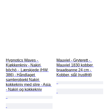
Hypnotics Waves - 
Mauviel - Gryterett -  
Kjøkkenkniv - Nakiri 
Mauviel 1830 kobber 
bōchō -  Lærskjede (HW 
braadpanne 24 cm - 
386) - Håndlaget 
Kobber, stål (rustfritt)
samlerobjekt Nakiri 
kokkekniv med slire - Asia 
- Nakiri og kokkekniv