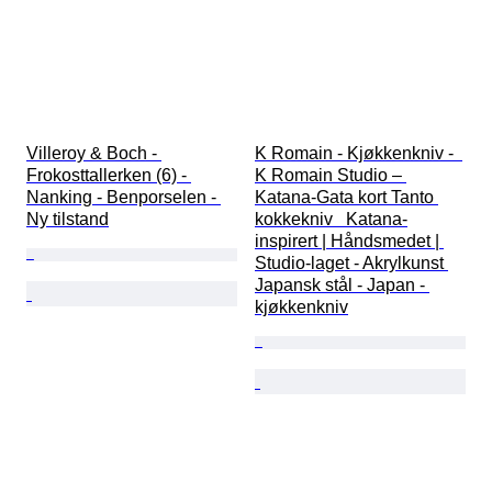
Villeroy & Boch - 
K Romain - Kjøkkenkniv -  
Frokosttallerken (6) - 
K Romain Studio – 
Nanking - Benporselen - 
Katana-Gata kort Tanto 
Ny tilstand
kokkekniv   Katana-
inspirert | Håndsmedet | 
Studio-laget - Akrylkunst 
Japansk stål - Japan - 
kjøkkenkniv