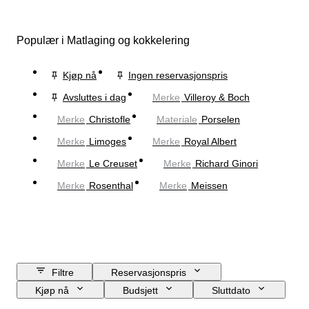
Populær i Matlaging og kokkelering
Kjøp nå
Ingen reservasjonspris
Avsluttes i dag
Merke
Villeroy & Boch
Merke
Christofle
Materiale
Porselen
Merke
Limoges
Merke
Royal Albert
Merke
Le Creuset
Merke
Richard Ginori
Merke
Rosenthal
Merke
Meissen
Filtre
Reservasjonspris
Kjøp nå
Budsjett
Sluttdato
Sted
Merke
Objekt