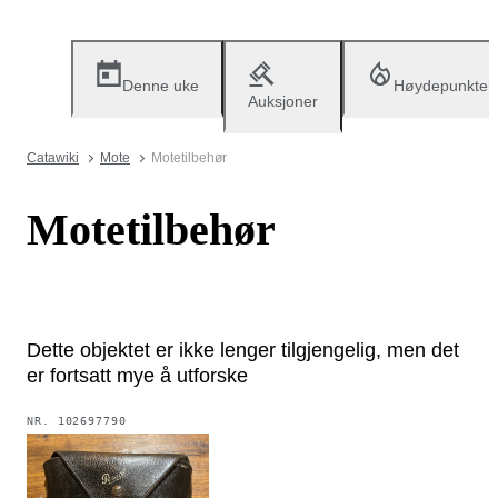
Denne uke
Høydepunkter
Auksjoner
Catawiki
Mote
Motetilbehør
Motetilbehør
Dette objektet er ikke lenger tilgjengelig, men det
er fortsatt mye å utforske
NR.
102697790