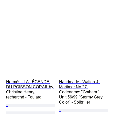
Hermès - LA LÉGENDE 
Handmade - Walton & 
DU POISSON CORAIL by 
Mortimer No.27 
Christine Henry, 
Codename: "Gotham " 
recherché - Foulard
Unit 56/99 "Stormy Grey 
Color" - Solbriller