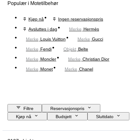
Populær i Motetilbehør
Kjøp nå
Ingen reservasjonspris
Avsluttes i dag
Merke
Hermès
Merke
Louis Vuitton
Merke
Gucci
Merke
Fendi
Objekt
Belte
Merke
Moncler
Merke
Christian Dior
Merke
Monet
Merke
Chanel
Filtre
Reservasjonspris
Kjøp nå
Budsjett
Sluttdato
Sted
Mål
Merke
Objekt
Opprinnelsesland