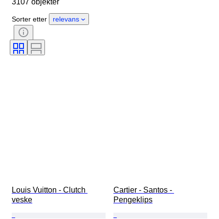
3107 objekter
Materiale
Kjønn
Tilstand
Periode
Stein
Sertifisering
Sorter etter
relevans
Finhet
Stil
Farge
Klesstørrelse
Snitt
Produktstørrelse
Mønster
Diamant type
Size
Original / kopi
Tilbehør inkludert
Æra
Modell
Louis Vuitton - Clutch 
Cartier - Santos - 
veske
Pengeklips