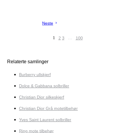
Neste
1
2
3
…
100
Relaterte samlinger
Burberry ullskjerf
Dolce & Gabbana solbriller
Christian Dior silkeskjerf
Christian Dior Grå motetilbehør
Yves Saint Laurent solbriller
Ring mote tilbehør