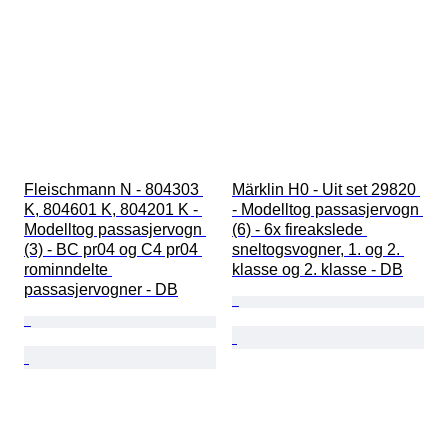
Fleischmann N - 804303 
Märklin H0 - Uit set 29820 
K, 804601 K, 804201 K - 
- Modelltog passasjervogn 
Modelltog passasjervogn 
(6) - 6x fireakslede 
(3) - BC pr04 og C4 pr04 
sneltogsvogner, 1. og 2. 
rominndelte 
klasse og 2. klasse - DB
passasjervogner - DB