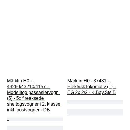
Märklin H0 - 
Märklin H0 - 37481 - 
43260/43210/4157 - 
Elektrisk lokomotiv (1) - 
Modelltog passasjervogn 
EG 2x 2/2 - K.Bay.Sts.B
(5) - 5x fireaksede 
sneltogsvogner i 2. klasse, 
inkl. postvogner - DB