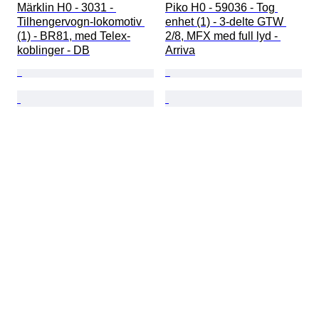
Märklin H0 - 3031 - 
Piko H0 - 59036 - Tog 
Tilhengervogn-lokomotiv 
enhet (1) - 3-delte GTW 
(1) - BR81, med Telex-
2/8, MFX med full lyd - 
koblinger - DB
Arriva