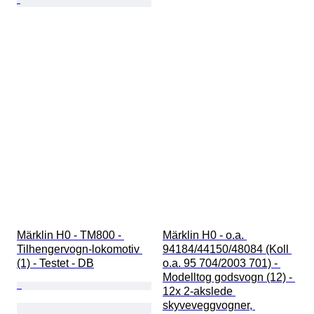
Märklin H0 - TM800 - 
Märklin H0 - o.a. 
Tilhengervogn-lokomotiv 
94184/44150/48084 (Koll 
(1) - Testet - DB
o.a. 95 704/2003 701) - 
Modelltog godsvogn (12) - 
12x 2-akslede 
skyveveggvogner, 