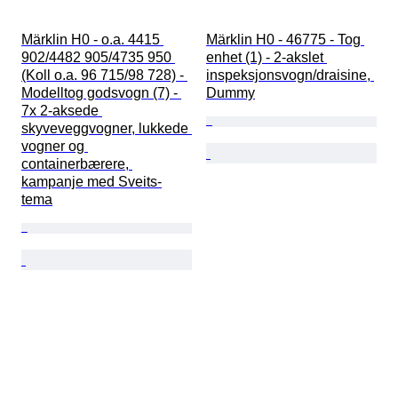
Märklin H0 - o.a. 4415 
Märklin H0 - 46775 - Tog 
902/4482 905/4735 950 
enhet (1) - 2-akslet 
(Koll o.a. 96 715/98 728) - 
inspeksjonsvogn/draisine, 
Modelltog godsvogn (7) - 
Dummy
7x 2-aksede 
skyveveggvogner, lukkede 
vogner og 
containerbærere, 
kampanje med Sveits-
tema