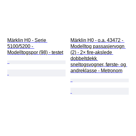
Märklin H0 - Serie 
Märklin H0 - o.a. 43472 - 
5100/5200 - 
Modelltog passasjervogn 
Modelltogspor (98) - testet
(2) - 2× fire-akslede 
dobbeltdekk 
sneltogsvogner, første- og 
andreklasse - Metronom