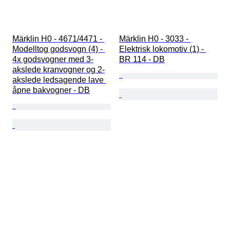
Märklin H0 - 4671/4471 - 
Märklin H0 - 3033 - 
Modelltog godsvogn (4) - 
Elektrisk lokomotiv (1) - 
4x godsvogner med 3-
BR 114 - DB
akslede kranvogner og 2-
akslede ledsagende lave 
åpne bakvogner - DB