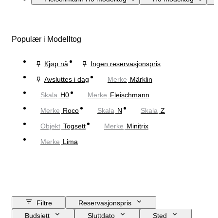
Populær i Modelltog
Kjøp nå
Ingen reservasjonspris
Avsluttes i dag
Merke
Märklin
Skala
H0
Merke
Fleischmann
Merke
Roco
Skala
N
Skala
Z
Objekt
Togsett
Merke
Minitrix
Merke
Lima
Filtre
Reservasjonspris
Budsjett
Sluttdato
Sted