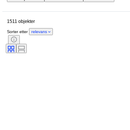
Merke
Objekt
Opprinnelsesland
Materiale
1511 objekter
Tilstand
Ekstra tilbehør
Periode
Emne
Stil
Sorter etter
relevans
Farge
Skala
Kontroll
Strømforsyning
Jernbaneselskap
Æra
Original / kopi