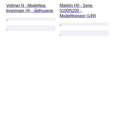
Vollmer N - Modelltog 
Märklin H0 - Serie 
bygninger (4) - rådhusene
5100/5200 - 
Modelltogspor (149)