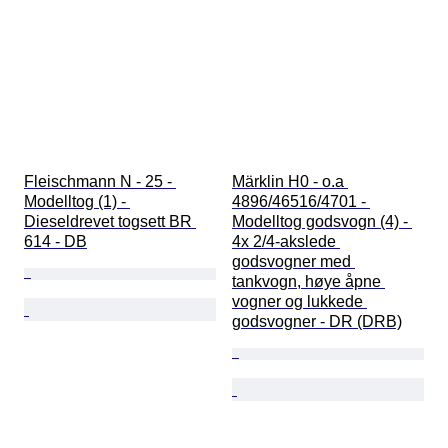
Fleischmann N - 25 - 
Märklin H0 - o.a 
Modelltog (1) - 
4896/46516/4701 - 
Dieseldrevet togsett BR 
Modelltog godsvogn (4) - 
614 - DB
4x 2/4-akslede 
godsvogner med 
tankvogn, høye åpne 
vogner og lukkede 
godsvogner - DR (DRB)