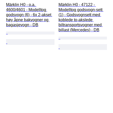
Märklin H0 - o.a. 
Märklin H0 - 47122 - 
4600/4601 - Modelltog 
Modelltog godsvogn-sett 
godsvogn (6) - 6x 2-akset 
(1) - Godsvognsett med 
høy åpne bakvogner og 
koblede to-akslede 
bagasjevogn - DB
biltransportsvogner med 
billast (Mercedes) - DB