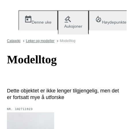
Denne uke
Høydepunkter
Auksjoner
Catawiki
Leker og modeller
Modelltog
Modelltog
Dette objektet er ikke lenger tilgjengelig, men det
er fortsatt mye å utforske
NR.
102711923