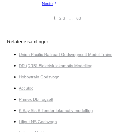
Neste
1
2
3
…
63
Relaterte samlinger
Union Pacific Railroad Godsvognsett Model Trains
DR (DRB) Elektrisk lokomotiv Modelltog
Hobbytrain Godsvogn
Acculoc
Primex DB Togsett
K.Bay.Sts.B Tender lokomotiv modelltog
Liliput NS Godsvogn