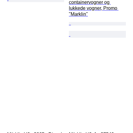
containervogner og 
lukkede vogner, Promo 
"Marklin"