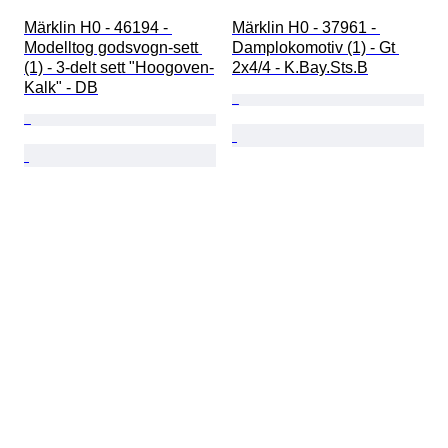
Märklin H0 - 46194 - 
Märklin H0 - 37961 - 
Modelltog godsvogn-sett 
Damplokomotiv (1) - Gt 
(1) - 3-delt sett "Hoogoven-
2x4/4 - K.Bay.Sts.B
Kalk" - DB