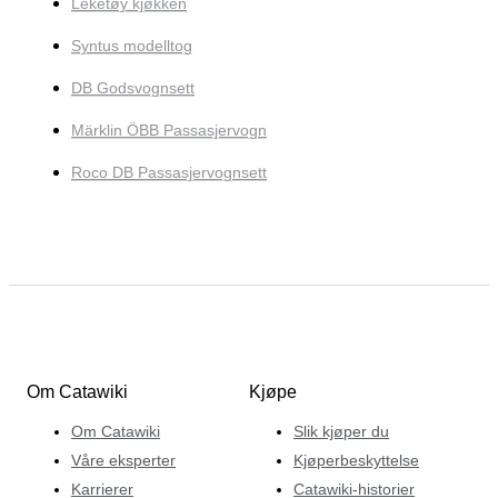
Leketøy kjøkken
Syntus modelltog
DB Godsvognsett
Märklin ÖBB Passasjervogn
Roco DB Passasjervognsett
Om Catawiki
Kjøpe
Om Catawiki
Slik kjøper du
Våre eksperter
Kjøperbeskyttelse
Karrierer
Catawiki-historier