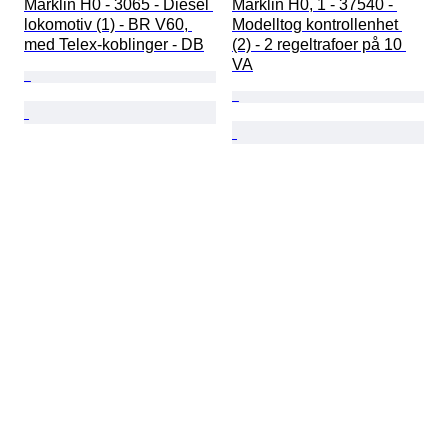
Märklin H0 - 3065 - Diesel 
Märklin H0, 1 - 37540 - 
lokomotiv (1) - BR V60, 
Modelltog kontrollenhet 
med Telex-koblinger - DB
(2) - 2 regeltrafoer på 10 
VA