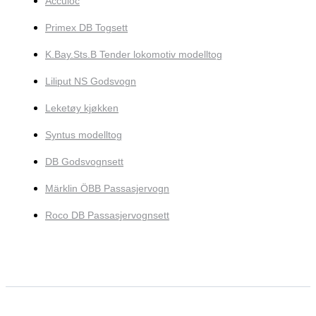
Acculoc
Primex DB Togsett
K.Bay.Sts.B Tender lokomotiv modelltog
Liliput NS Godsvogn
Leketøy kjøkken
Syntus modelltog
DB Godsvognsett
Märklin ÖBB Passasjervogn
Roco DB Passasjervognsett