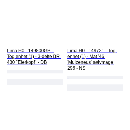
Lima H0 - 149800GP - 
Lima H0 - 149731 - Tog 
Tog enhet (1) - 3-delte BR 
enhet (1) - Mat '46 
430 "Eierkopf" - DB
'Muizeneus' sølvmage 
296 - NS