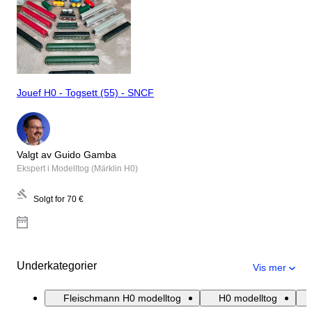
Jouef H0 - Togsett (55) - SNCF
Valgt av Guido Gamba
Ekspert i Modelltog (Märklin H0)
Solgt for
70 €
Underkategorier
Vis mer
Fleischmann H0 modelltog
H0 modelltog