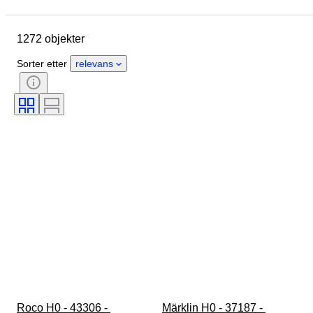
Sted
Merke
Objekt
Opprinnelsesland
Materiale
1272 objekter
Tilstand
Ekstra tilbehør
Periode
Farge
Skala
Sorter etter
relevans
Kontroll
Strømforsyning
Jernbaneselskap
Æra
Roco H0 - 43306 - 
Märklin H0 - 37187 - 