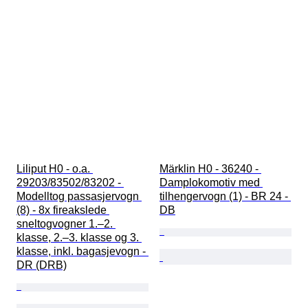
Liliput H0 - o.a. 
Märklin H0 - 36240 - 
29203/83502/83202 - 
Damplokomotiv med 
Modelltog passasjervogn 
tilhengervogn (1) - BR 24 - 
(8) - 8x fireakslede 
DB
sneltogvogner 1.–2. 
klasse, 2.–3. klasse og 3. 
klasse, inkl. bagasjevogn - 
DR (DRB)