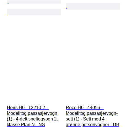
Heris H0 - 12210-2 - 
Roco H0 - 44056 - 
Modelltog passasjervogn 
Modelltog passasjervogn-
(1) - 4-delt sneltogvogn 2. 
sett (1) - Sett med 4 
klasse Plan N - NS
grønne personvogner - DB