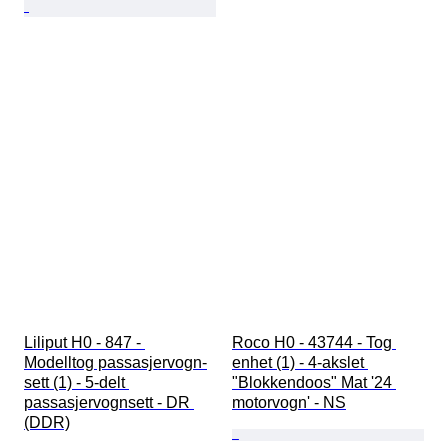
Liliput H0 - 847 - 
Roco H0 - 43744 - Tog 
Modelltog passasjervogn-
enhet (1) - 4-akslet 
sett (1) - 5-delt 
"Blokkendoos" Mat '24 
passasjervognsett - DR 
motorvogn' - NS
(DDR)