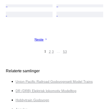
Neste
1
2
3
…
53
Relaterte samlinger
Union Pacific Railroad Godsvognsett Model Trains
DR (DRB) Elektrisk lokomotiv Modelltog
Hobbytrain Godsvogn