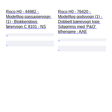
Roco H0 - 44982 - 
Roco H0 - 76420 - 
Modelltog passasjervogn 
Modelltog godsvogn (1) - 
(1) - Blokkendoos 
Dobbelt bærevogn type 
førervogn C 8101 - NS
Sdggmrss med 'P&O' 
tilhengere - AAE