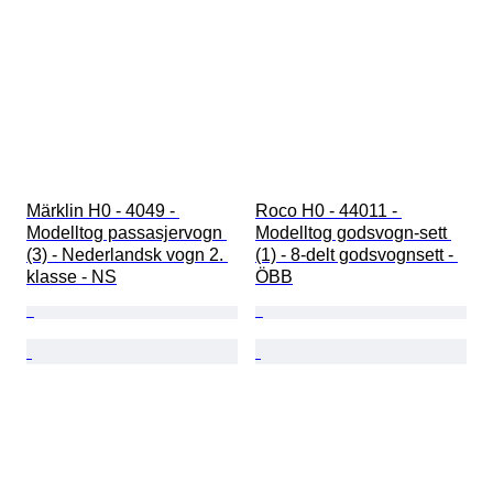
Märklin H0 - 4049 - 
Roco H0 - 44011 - 
Modelltog passasjervogn 
Modelltog godsvogn-sett 
(3) - Nederlandsk vogn 2. 
(1) - 8-delt godsvognsett - 
klasse - NS
ÖBB