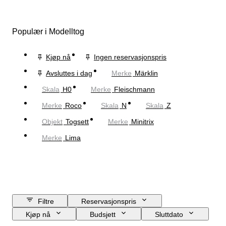
Populær i Modelltog
Kjøp nå
Ingen reservasjonspris
Avsluttes i dag
Merke
Märklin
Skala
H0
Merke
Fleischmann
Merke
Roco
Skala
N
Skala
Z
Objekt
Togsett
Merke
Minitrix
Merke
Lima
Filtre
Reservasjonspris
Kjøp nå
Budsjett
Sluttdato