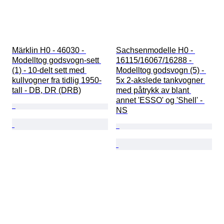
Märklin H0 - 46030 - 
Sachsenmodelle H0 - 
Modelltog godsvogn-sett 
16115/16067/16288 - 
(1) - 10-delt sett med 
Modelltog godsvogn (5) - 
kullvogner fra tidlig 1950-
5x 2-akslede tankvogner 
tall - DB, DR (DRB)
med påtrykk av blant 
annet 'ESSO' og 'Shell' - 
NS