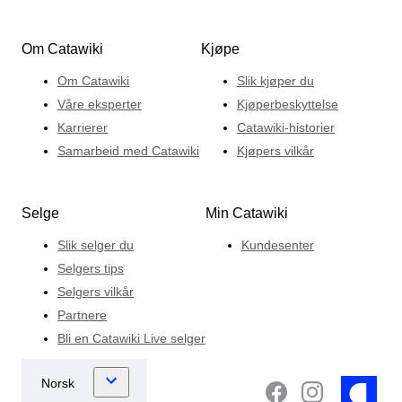
Om Catawiki
Kjøpe
Om Catawiki
Slik kjøper du
Våre eksperter
Kjøperbeskyttelse
Karrierer
Catawiki-historier
Samarbeid med Catawiki
Kjøpers vilkår
Selge
Min Catawiki
Slik selger du
Kundesenter
Selgers tips
Selgers vilkår
Partnere
Bli en Catawiki Live selger