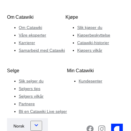
Om Catawiki
Kjøpe
Om Catawiki
Slik kjøper du
Våre eksperter
Kjøperbeskyttelse
Karrierer
Catawiki-historier
Samarbeid med Catawiki
Kjøpers vilkår
Selge
Min Catawiki
Slik selger du
Kundesenter
Selgers tips
Selgers vilkår
Partnere
Bli en Catawiki Live selger