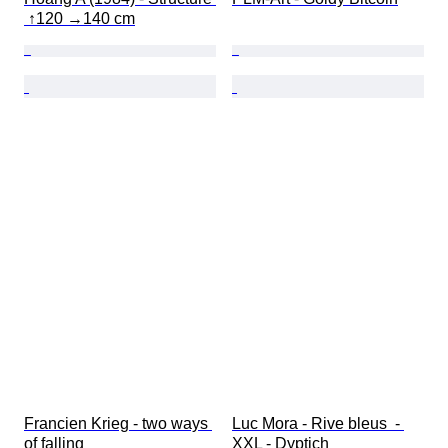
 ↑120 →140 cm
Francien Krieg - two ways 
Luc Mora - Rive bleus  - 
of falling
XXL - Dyptich