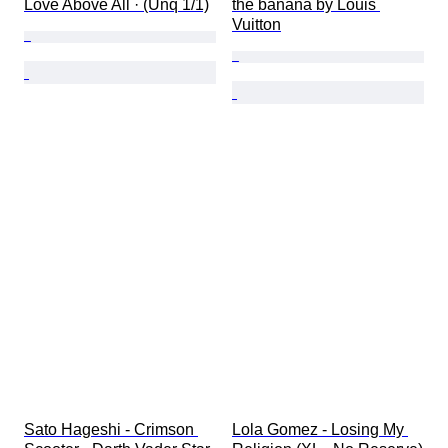
Love Above All · (Unq 1/1)
the banana by Louis 
Vuitton
Sato Hageshi - Crimson 
Lola Gomez - Losing My 