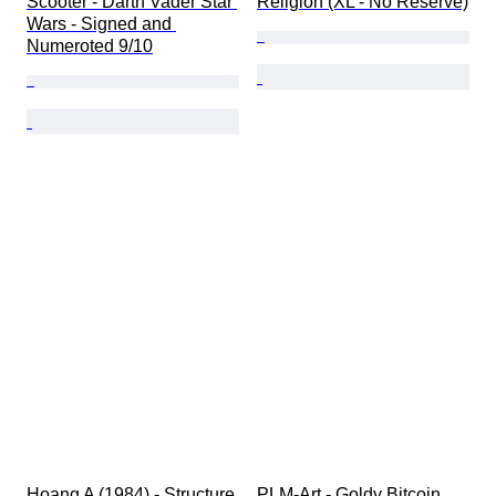
Scooter - Darth Vader Star 
Religion (XL - No Reserve)
Wars - Signed and 
Numeroted 9/10
Hoang A (1984) - Structure 
PLM-Art - Goldy Bitcoin