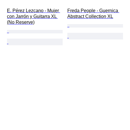
E. Pérez Lezcano - Mujer 
Freda People - Guernica 
con Jarrón y Guitarra XL 
Abstract Collection XL
(No Reserve)