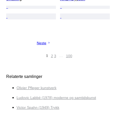
Neste
1
2
3
…
100
Relaterte samlinger
Olivier Pfleger kunstverk
Ludovic Labbé (1978) moderne og samtidskunst
Victor Spahn (1949) Trykk