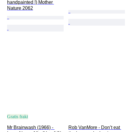
handpainted !) Mother 
Nature 2062
Gratis frakt
Mr Brainwash (1966) - 
Rob VanMore - Don’t eat 