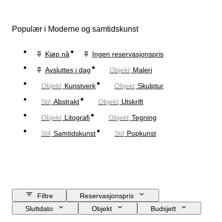
Populær i Moderne og samtidskunst
Kjøp nå
Ingen reservasjonspris
Avsluttes i dag
Objekt
Maleri
Objekt
Kunstverk
Objekt
Skulptur
Stil
Abstrakt
Objekt
Utskrift
Objekt
Litografi
Objekt
Tegning
Stil
Samtidskunst
Stil
Popkunst
Filtre
Reservasjonspris
Sluttdato
Objekt
Budsjett
Størrelse
Stil
Teknikk