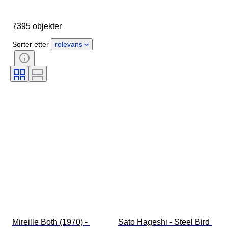
Kunstner
Sted
Emne
7395 objekter
Periode
Signatur
Farge
Solgt av
Utgave nr
Sorter etter
relevans
Mireille Both (1970) - 
Sato Hageshi - Steel Bird 