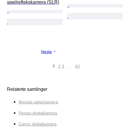
speilreflekskamera (SLR)
Neste
1
2
3
…
63
Relaterte samlinger
Meopta søkerkamera
Pentax digitalkamera
Canon digitalkamera