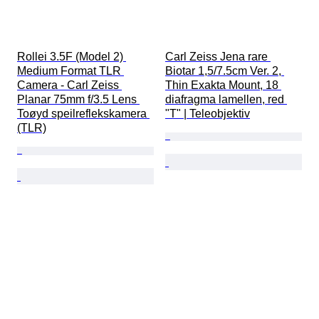
Rollei 3.5F (Model 2) 
Carl Zeiss Jena rare 
Medium Format TLR 
Biotar 1,5/7.5cm Ver. 2, 
Camera - Carl Zeiss 
Thin Exakta Mount, 18 
Planar 75mm f/3.5 Lens 
diafragma lamellen, red 
Toøyd speilreflekskamera 
"T" | Teleobjektiv
(TLR)