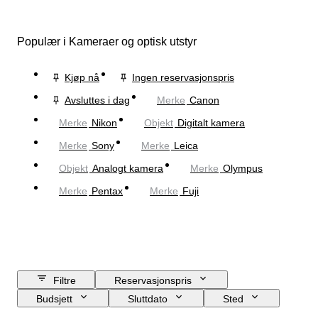
Populær i Kameraer og optisk utstyr
Kjøp nå
Ingen reservasjonspris
Avsluttes i dag
Merke
Canon
Merke
Nikon
Objekt
Digitalt kamera
Merke
Sony
Merke
Leica
Objekt
Analogt kamera
Merke
Olympus
Merke
Pentax
Merke
Fuji
Filtre
Reservasjonspris
Budsjett
Sluttdato
Sted
Merke
Objekt