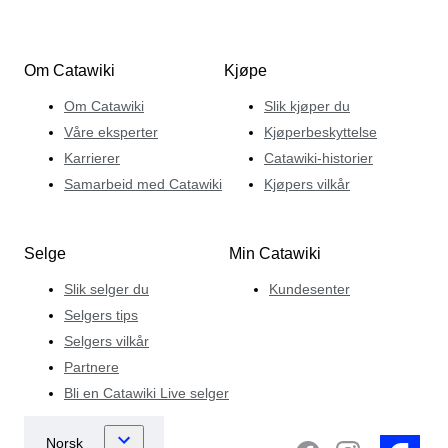
Om Catawiki
Kjøpe
Om Catawiki
Slik kjøper du
Våre eksperter
Kjøperbeskyttelse
Karrierer
Catawiki-historier
Samarbeid med Catawiki
Kjøpers vilkår
Selge
Min Catawiki
Slik selger du
Kundesenter
Selgers tips
Selgers vilkår
Partnere
Bli en Catawiki Live selger