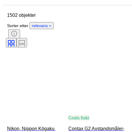
Opprinnelsesland
Materiale
1502 objekter
Tilstand
Periode
Emne
Stil
Teknikk
Utgave nr
Sorter etter
relevans
Språk
Farge
Objektivmontering
Type videoopptaker
Type mikroskop
Type kikkert
Type teleskop
Type videokamera
Testet og fungerer
Æra
Solgt av
Film type
Gratis frakt
Nikon, Nippon Kōgaku 
Contax G2 Avstandsmåler-