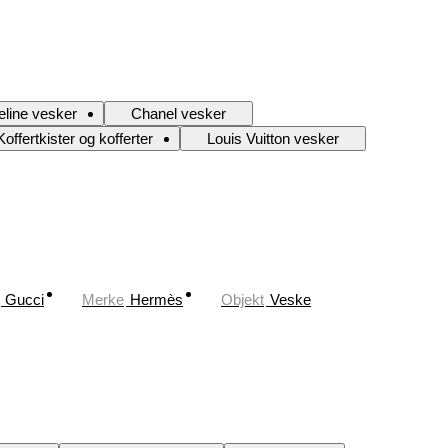
eline vesker
Chanel vesker
Koffertkister og kofferter
Louis Vuitton vesker
Gucci
Merke
Hermès
Objekt
Veske