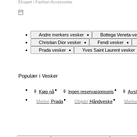
Ekspert i Fashion Accessories
Andre merkers vesker
Bottega Veneta-v
Christian Dior vesker
Fendi vesker
Prada vesker
Yves Saint Laurent vesker
Populær i Vesker
Kjøp nå
Ingen reservasjonspris
Avsl
Merke
Prada
Objekt
Håndveske
Merke