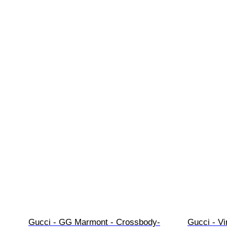
Gucci - GG Marmont - Crossbody-
Gucci - Vi