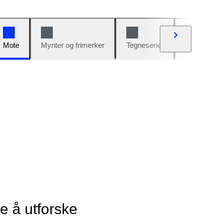
Mote
Mynter og frimerker
Tegneserier
Biler og sy
ye å utforske