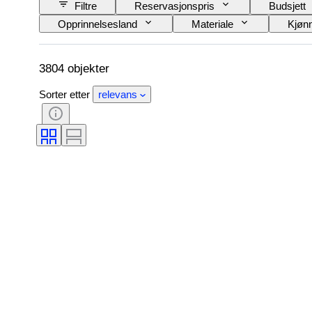
Filtre
Reservasjonspris
Budsjett
Opprinnelsesland
Materiale
Kjøn
Æra
Produktstørrelse
Modell
3804 objekter
Sorter etter
relevans