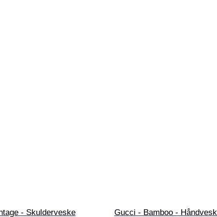
ntage - Skulderveske
Gucci - Bamboo - Håndves