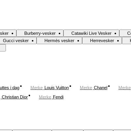
esker
Burberry-vesker
Catawiki Live Vesker
C
Gucci vesker
Hermès vesker
Herrevesker
uttes i dag
Merke
Louis Vuitton
Merke
Chanel
Merke
Christian Dior
Merke
Fendi