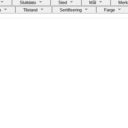
Sluttdato
Sted
Mål
Merk
n
Tilstand
Sertifisering
Farge
Skostørrelse