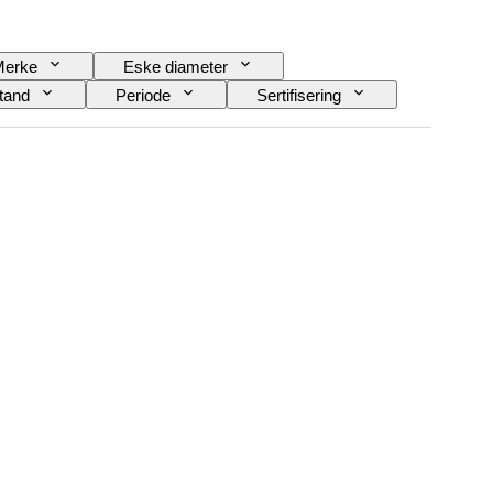
Merke
Eske diameter
stand
Periode
Sertifisering
Æra
Produktstørrelse