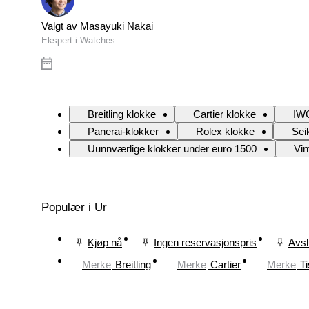
Valgt av Masayuki Nakai
Ekspert i Watches
Breitling klokke
Cartier klokke
IWC
Panerai-klokker
Rolex klokke
Sei
Uunnværlige klokker under euro 1500
Vin
Populær i Ur
Kjøp nå
Ingen reservasjonspris
Avsl
Merke
Breitling
Merke
Cartier
Merke
Ti