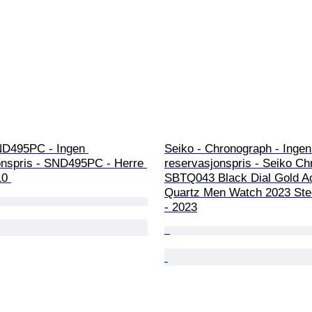
ND495PC - Ingen 
Seiko - Chronograph - Ingen
onspris - SND495PC - Herre 
reservasjonspris - Seiko Ch
10 
SBTQ043 Black Dial Gold A
Quartz Men Watch 2023 Stee
- 2023