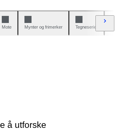
Mote
Mynter og frimerker
Tegneserier
Biler og sy
ye å utforske