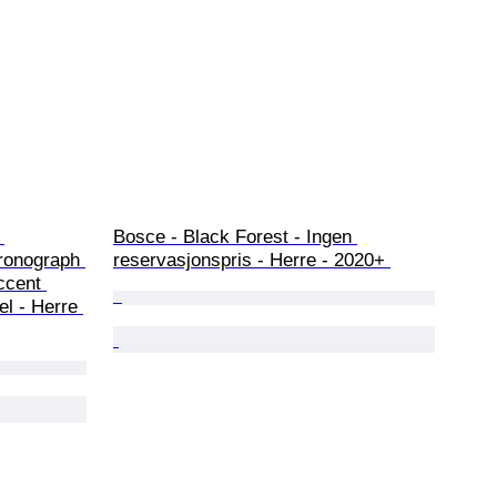
 
Bosce - Black Forest - Ingen 
ronograph 
reservasjonspris - Herre - 2020+ 
ccent 
l - Herre 