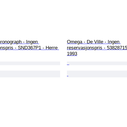
ronograph - Ingen 
Omega - De Ville - Ingen 
onspris - SND367P1 - Herre 
reservasjonspris - 53828715 
1993