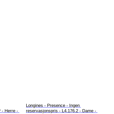
Longines - Presence - Ingen 
- Herre - 
reservasjonspris - L4.176.2 - Dame - 