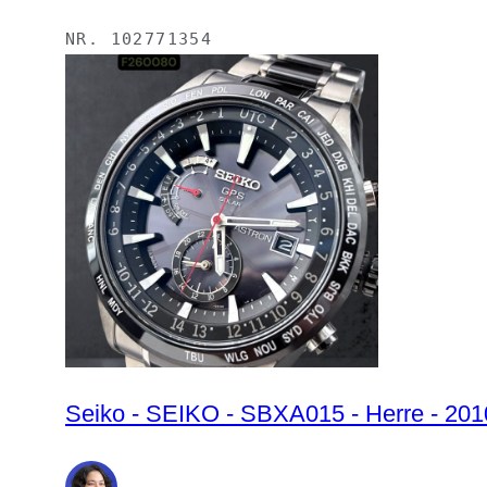
NR.
102771354
Seiko - SEIKO - SBXA015 - Herre - 20