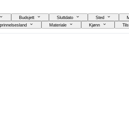
Budsjett
Sluttdato
Sted
prinnelsesland
Materiale
Kjønn
Til
ave nr
Språk
Farge
Urverk
Modell