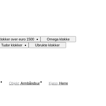
lokker over euro 1500
Omega klokke
Tudor klokker
Ubrukte klokker
Objekt
Armbåndsur
Kjønn
Herre