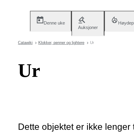
Denne uke
Høydep
Auksjoner
Catawiki
Klokker, penner og lightere
Ur
Ur
Dette objektet er ikke lenger 