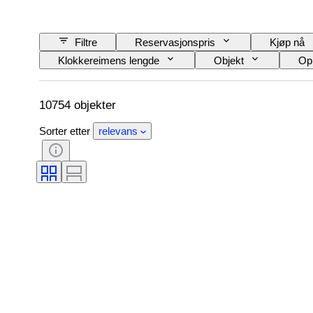
Filtre
Reservasjonspris
Kjøp nå
Klokkereimens lengde
Objekt
Op
Emne
Stil
Binding
Utg
Diamant type
Klokkerem materiale
10754 objekter
Sorter etter
relevans