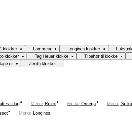
 klokker
Lommeur
Longines klokker
Luksusk
ko klokker
Tag Heuer klokke
Tilbehør til klokke
tage ur
Zenith klokker
uttes i dag
Merke
Rolex
Merke
Omega
Merke
Seiko
ssot
Merke
Longines