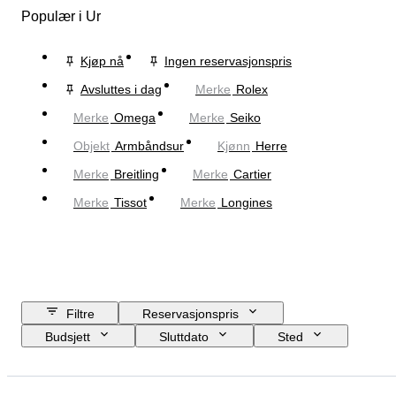
Populær i Ur
Kjøp nå
Ingen reservasjonspris
Avsluttes i dag
Merke
Rolex
Merke
Omega
Merke
Seiko
Objekt
Armbåndsur
Kjønn
Herre
Merke
Breitling
Merke
Cartier
Merke
Tissot
Merke
Longines
Filtre
Reservasjonspris
Budsjett
Sluttdato
Sted
Merke
Eske diameter
Klokkereimens lengde
Objekt