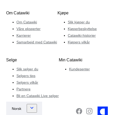
Om Catawiki
Kjøpe
Om Catawiki
Slik kjøper du
Våre eksperter
Kjøperbeskyttelse
Karrierer
Catawiki-historier
Samarbeid med Catawiki
Kjøpers vilkår
Selge
Min Catawiki
Slik selger du
Kundesenter
Selgers tips
Selgers vilkår
Partnere
Bli en Catawiki Live selger