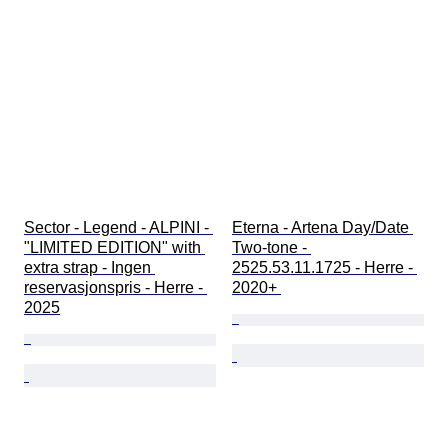
Sector - Legend - ALPINI - 
Eterna - Artena Day/Date 
"LIMITED EDITION" with 
Two-tone - 
extra strap - Ingen 
2525.53.11.1725 - Herre - 
reservasjonspris - Herre - 
2020+ 
2025