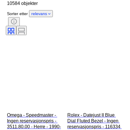
10584 objekter
Opprinnelsesland
Materiale
Kjønn
Tilstand
Periode
Sorter etter
relevans
Sertifisering
Emne
Utgave nr
Språk
Farge
Urverk
Klokkerem materiale
Æra
Power Reserve
Striking
Original / kopi
Automobilia type
Modell
Omega - Speedmaster - 
Rolex - Datejust II Blue 
Ingen reservasjonspris - 
Dial Fluted Bezel - Ingen 
3511.80.00 - Herre - 1990-
reservasjonspris - 116334 