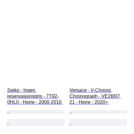
Seiko - Ingen 
Versace - V-Chrono 
reservasjonspris - 7T92-
Chronograph - VE2I007 
0HL0 - Herre - 2000-2010 
21 - Herre - 2020+ 