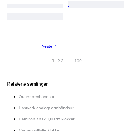
Neste
1
2
3
…
100
Relaterte samlinger
Orator armbåndsur
Hastverk analogt armbåndsur
Hamilton Khaki Quartz klokker
Cartier gullfylte klokker