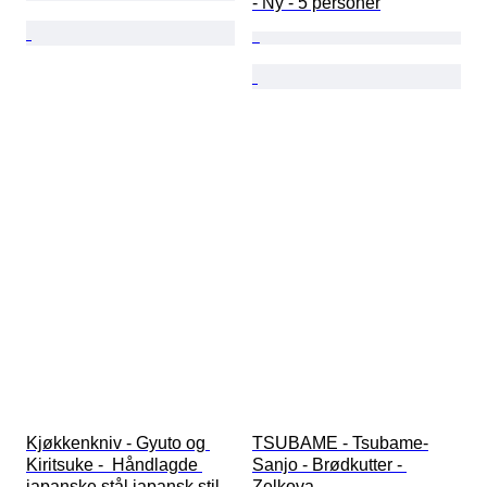
- Ny - 5 personer
Kjøkkenkniv - Gyuto og 
TSUBAME - Tsubame-
Kiritsuke -  Håndlagde 
Sanjo - Brødkutter - 
japanske stål japansk stil 
Zelkova