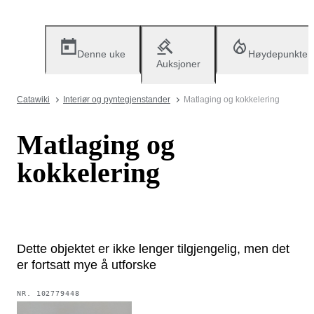
Denne uke
Høydepunkter
Auksjoner
Catawiki
Interiør og pyntegjenstander
Matlaging og kokkelering
Matlaging og
kokkelering
Dette objektet er ikke lenger tilgjengelig, men det
er fortsatt mye å utforske
NR.
102779448