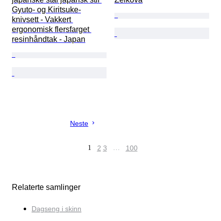
Gyuto- og Kiritsuke-
knivsett - Vakkert 
ergonomisk flersfarget 
resinhåndtak - Japan
Neste
1
2
3
…
100
Relaterte samlinger
Dagseng i skinn