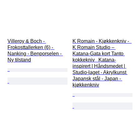
Villeroy & Boch - 
K Romain - Kjøkkenkniv -  
Frokosttallerken (6) - 
K Romain Studio – 
Nanking - Benporselen - 
Katana-Gata kort Tanto 
Ny tilstand
kokkekniv   Katana-
inspirert | Håndsmedet | 
Studio-laget - Akrylkunst 
Japansk stål - Japan - 
kjøkkenkniv