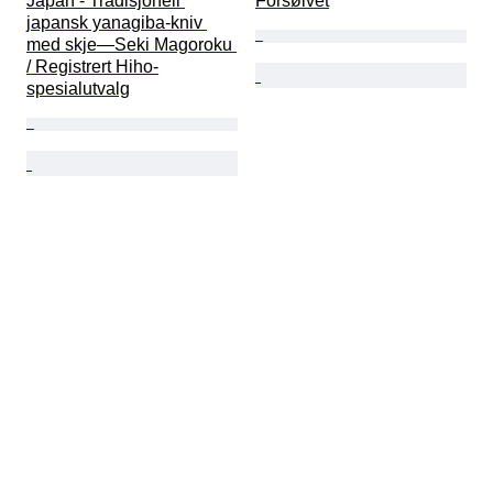
Japan - Tradisjonell 
Forsølvet
japansk yanagiba-kniv 
med skje—Seki Magoroku 
/ Registrert Hiho-
spesialutvalg