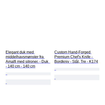
Elegant duk med 
Custom Hand-Forged 
middelhavsmønster fra 
Premium Chef's Knife - 
Amalfi med sitroner. - Duk  
Bordkniv - Stål, Tre - K174
- 140 cm - 140 cm