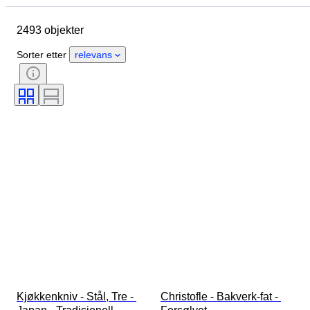
Opprinnelsesland
Materiale
2493 objekter
Tilstand
Periode
Stil
Signatur
Farge
Sorter etter
relevans
Klesstørrelse
Type kjøkkenkniv
Dekor
Kunstner
Original / kopi
Solgt av
Æra
Designer
Modell
Kjøkkenkniv - Stål, Tre - 
Christofle - Bakverk-fat - 