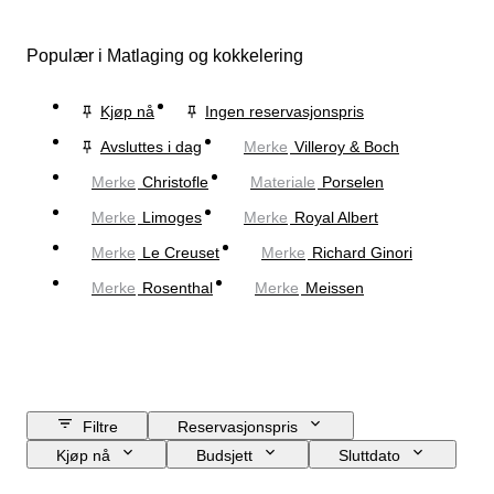
Populær i Matlaging og kokkelering
Kjøp nå
Ingen reservasjonspris
Avsluttes i dag
Merke
Villeroy & Boch
Merke
Christofle
Materiale
Porselen
Merke
Limoges
Merke
Royal Albert
Merke
Le Creuset
Merke
Richard Ginori
Merke
Rosenthal
Merke
Meissen
Filtre
Reservasjonspris
Kjøp nå
Budsjett
Sluttdato
Sted
Merke
Objekt