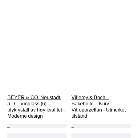
BEYER & CO. Neustadt 
Villeroy & Boch - 
a.D. - Vinglass (6) - 
Bakebolle -  Kurv - 
blykrystall av høy kvalitet - 
Vitroporzellan - Utmerket 
Moderne design
tilstand