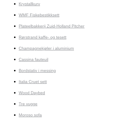
Krystallkurv
WMF Fiskebestikksett
Plateelbakkerij Zuid-Holland Pitcher
Rørstrand kaffe- og tesett
Champagnekjøler i aluminium
Cassina fauteuil
Bordstativ i messing
Italia Cruet sett
Wood Daybed
Tre vugge
Moroso sofa