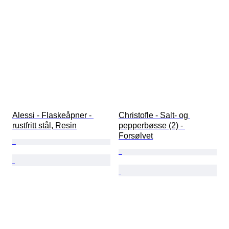
Alessi - Flaskeåpner - 
Christofle - Salt- og 
rustfritt stål, Resin
pepperbøsse (2) - 
Forsølvet