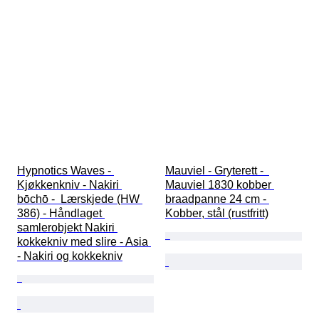
Hypnotics Waves - 
Mauviel - Gryterett -  
Kjøkkenkniv - Nakiri 
Mauviel 1830 kobber 
bōchō -  Lærskjede (HW 
braadpanne 24 cm - 
386) - Håndlaget 
Kobber, stål (rustfritt)
samlerobjekt Nakiri 
kokkekniv med slire - Asia 
- Nakiri og kokkekniv