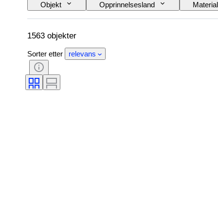
Objekt
Opprinnelsesland
Materia
Signatur
Farge
Urverk
Æra
Designer
Proveniens
1563 objekter
Sorter etter
relevans