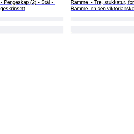
 Pengeskap (2) - Stål - 
Ramme  - Tre, stukkatur, forg
geskrinsett
Ramme inn den viktoriansk