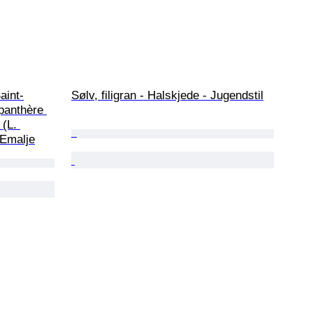
aint-
Sølv, filigran - Halskjede - Jugendstil
panthère 
(L. 
 Emalje