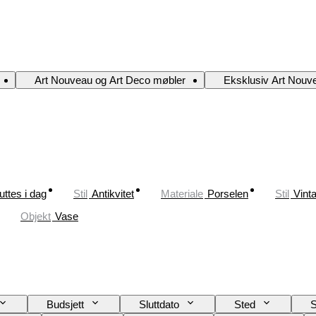
Art Nouveau og Art Deco møbler
Eksklusiv Art Nouv
uttes i dag
Stil
Antikvitet
Materiale
Porselen
Stil
Vint
Objekt
Vase
Budsjett
Sluttdato
Sted
S