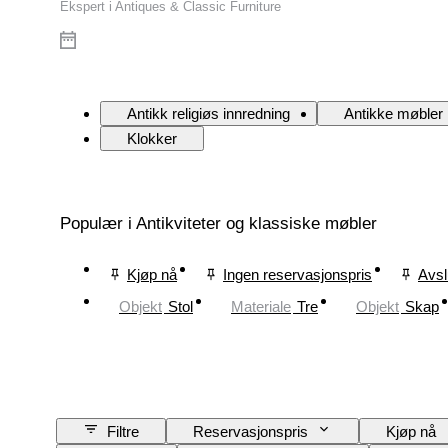
Ekspert i Antiques & Classic Furniture
Antikk religiøs innredning
Antikke møbler
Klokker
Populær i Antikviteter og klassiske møbler
Kjøp nå
Ingen reservasjonspris
Avsl
Objekt
Stol
Materiale
Tre
Objekt
Skap
Filtre
Reservasjonspris
Kjøp nå