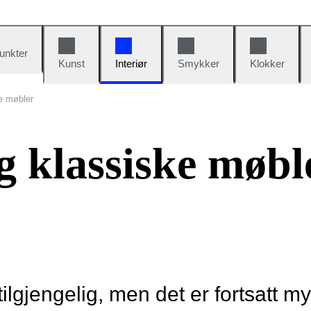
unkter
Kunst
Interiør
Smykker
Klokker
ke møbler
g klassiske møbl
tilgjengelig, men det er fortsatt m