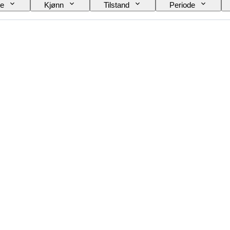
le
Kjønn
Tilstand
Periode
Striking
Type klokke
Power Reserve