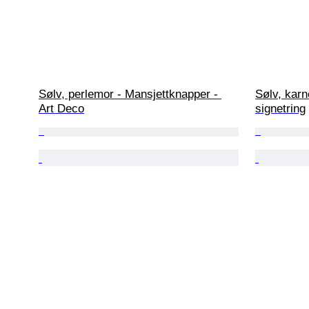
Sølv, perlemor - Mansjettknapper - 
Sølv, karn
Art Deco
signetring