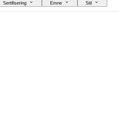
Sertifisering
Emne
Stil
Eske diameter
Original / kopi