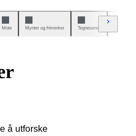
Mote
Mynter og frimerker
Tegneserier
Biler og sy
er
ye å utforske