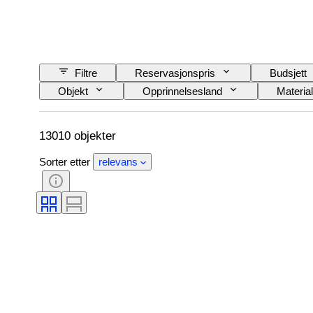
Filtre
Reservasjonspris
Budsjett
Objekt
Opprinnelsesland
Materia
Utgave nr
Språk
Farge
Original / kopi
Automobilia type
M
13010 objekter
Sorter etter
relevans