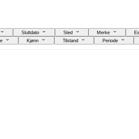
Sluttdato
Sted
Merke
Es
le
Kjønn
Tilstand
Periode
Urverk
Klokkerem materiale
Æra
odell