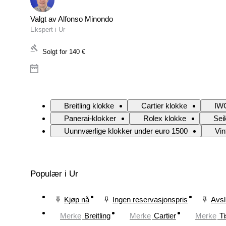
Valgt av Alfonso Minondo
Ekspert i Ur
Solgt for
140 €
Breitling klokke
Cartier klokke
IWC
Panerai-klokker
Rolex klokke
Sei
Uunnværlige klokker under euro 1500
Vin
Populær i Ur
Kjøp nå
Ingen reservasjonspris
Avsl
Merke
Breitling
Merke
Cartier
Merke
Ti