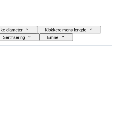
ke diameter
Klokkereimens lengde
Sertifisering
Emne
Power Reserve
Striking