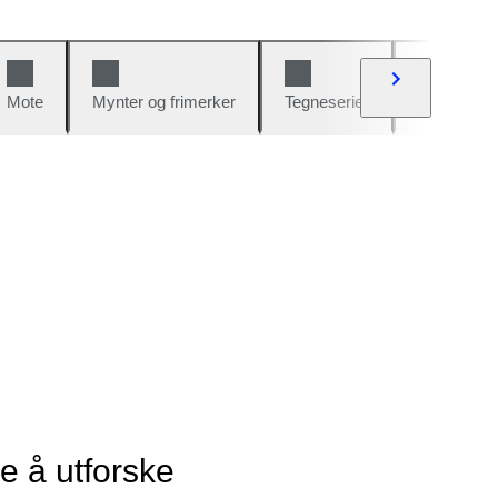
Mote
Mynter og frimerker
Tegneserier
Biler og sy
ye å utforske