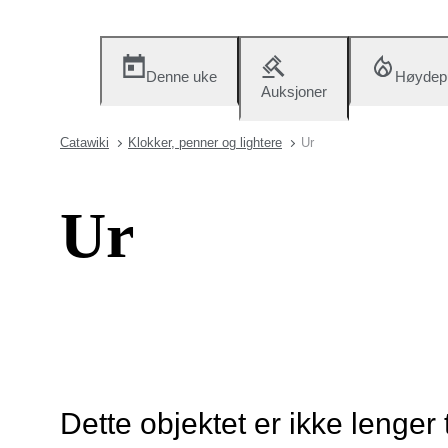
Denne uke
Høydep
Auksjoner
Catawiki
Klokker, penner og lightere
Ur
Ur
Dette objektet er ikke lenger 