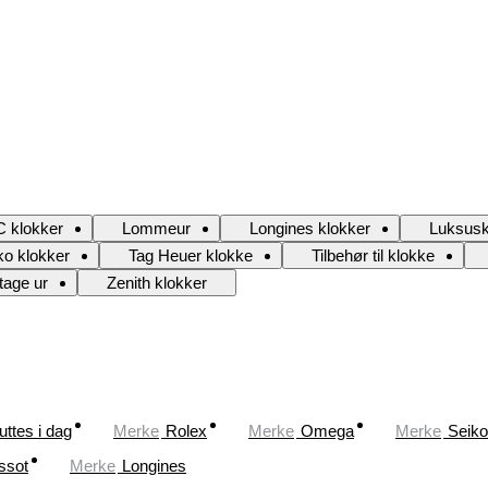
 klokker
Lommeur
Longines klokker
Luksusk
ko klokker
Tag Heuer klokke
Tilbehør til klokke
tage ur
Zenith klokker
uttes i dag
Merke
Rolex
Merke
Omega
Merke
Seiko
ssot
Merke
Longines