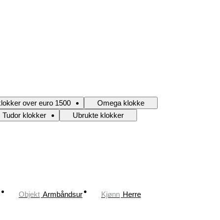
lokker over euro 1500
Omega klokke
Tudor klokker
Ubrukte klokker
Objekt
Armbåndsur
Kjønn
Herre