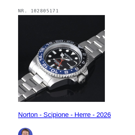
NR.
102805171
Norton - Scipione - Herre - 2026