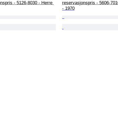
nspris - 5126-8030 - Herre 
reservasjonspris - 5606-701
- 1970