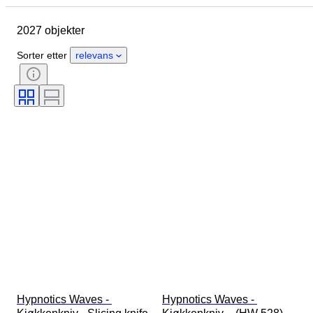
Opprinnelsesland
Materiale
2027 objekter
Tilstand
Periode
Stil
Signatur
Farge
Sorter etter
relevans
Klesstørrelse
Æra
Type kjøkkenkniv
Dekor
Kunstner
Solgt av
Designer
Modell
Hypnotics Waves - 
Hypnotics Waves - 