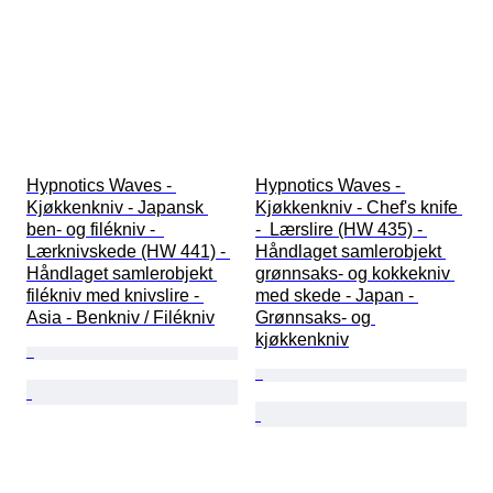
Hypnotics Waves - 
Hypnotics Waves - 
Kjøkkenkniv - Japansk 
Kjøkkenkniv - Chef's knife 
ben- og filékniv -  
-  Lærslire (HW 435) - 
Lærknivskede (HW 441) - 
Håndlaget samlerobjekt 
Håndlaget samlerobjekt 
grønnsaks- og kokkekniv 
filékniv med knivslire - 
med skede - Japan - 
Asia - Benkniv / Filékniv
Grønnsaks- og 
kjøkkenkniv