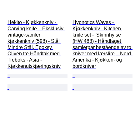
Hekito - Kjøkkenkniv - 
Hypnotics Waves - 
Carving knife -  Eksklusiv 
Kjøkkenkniv - Kitchen 
vintage-samler 
knife set -  Skinnhylse 
kjøkkenkniv (598) - Stål 
(HW 483) - Håndlaget 
Mindre Stål, Epoksy 
samlerpar bestående av to 
Oliven tre Håndtak med 
kniver med lærslire. - Nord-
Treboks - Asia - 
Amerika - Kjøkken- og 
Kjøkkenutskjæringskniv
bordkniver