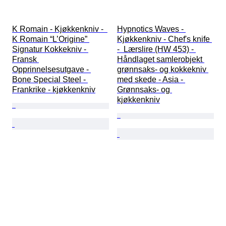
K Romain - Kjøkkenkniv -  
Hypnotics Waves - 
K Romain “L’Origine” 
Kjøkkenkniv - Chef's knife 
Signatur Kokkekniv - 
-  Lærslire (HW 453) - 
Fransk 
Håndlaget samlerobjekt 
Opprinnelsesutgave - 
grønnsaks- og kokkekniv 
Bone Special Steel - 
med skede - Asia - 
Frankrike - kjøkkenkniv
Grønnsaks- og 
kjøkkenkniv