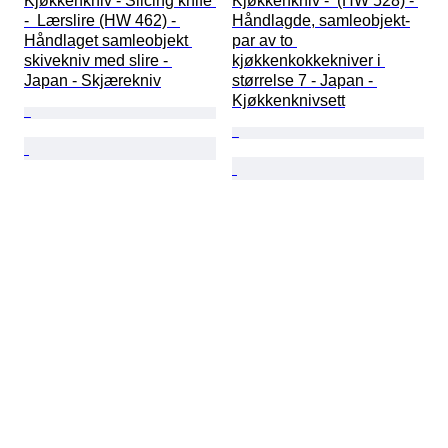
Kjøkkenkniv - Slicing knife 
Kjøkkenkniv -  (HW 528) - 
-  Lærslire (HW 462) - 
Håndlagde, samleobjekt-
Håndlaget samleobjekt 
par av to 
skivekniv med slire - 
kjøkkenkokkekniver i 
Japan - Skjærekniv
størrelse 7 - Japan - 
Kjøkkenknivsett