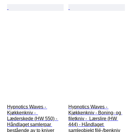
Hypnotics Waves - 
Hypnotics Waves - 
Kjøkkenkniv -  
Kjøkkenkniv - Boning- og 
Læderskede (HW 550) - 
filetkniv -  Lærslire (HW 
Håndlaget samlerpar 
444) - Håndlaget 
bestående av to kniver 
samleobjekt filé-/benkniv 