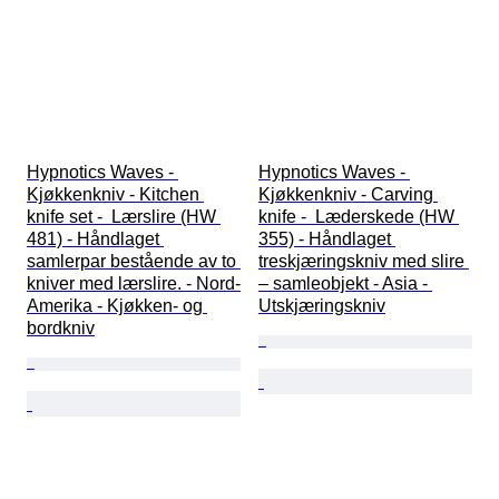
Hypnotics Waves - 
Hypnotics Waves - 
Kjøkkenkniv - Kitchen 
Kjøkkenkniv - Carving 
knife set -  Lærslire (HW 
knife -  Læderskede (HW 
481) - Håndlaget 
355) - Håndlaget 
samlerpar bestående av to 
treskjæringskniv med slire 
kniver med lærslire. - Nord-
– samleobjekt - Asia - 
Amerika - Kjøkken- og 
Utskjæringskniv
bordkniv