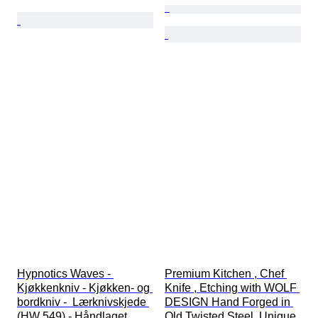
Hypnotics Waves - 
Premium Kitchen , Chef 
Kjøkkenkniv - Kjøkken- og 
Knife , Etching with WOLF 
bordkniv -  Lærknivskjede 
DESIGN Hand Forged in 
(HW 549) - Håndlaget 
Old Twisted Steel, Unique 