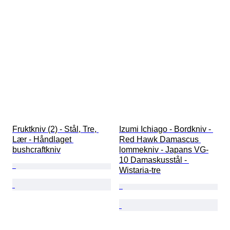
Fruktkniv (2) - Stål, Tre, 
Izumi Ichiago - Bordkniv - 
Lær - Håndlaget 
Red Hawk Damascus 
bushcraftkniv
lommekniv - Japans VG-
10 Damaskusstål - 
Wistaria-tre