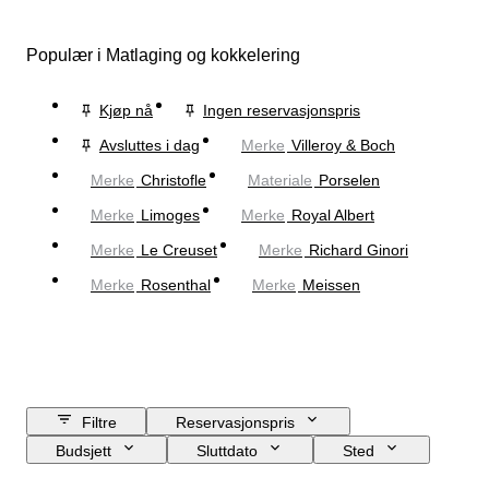
Populær i Matlaging og kokkelering
Kjøp nå
Ingen reservasjonspris
Avsluttes i dag
Merke
Villeroy & Boch
Merke
Christofle
Materiale
Porselen
Merke
Limoges
Merke
Royal Albert
Merke
Le Creuset
Merke
Richard Ginori
Merke
Rosenthal
Merke
Meissen
Filtre
Reservasjonspris
Budsjett
Sluttdato
Sted
Merke
Objekt