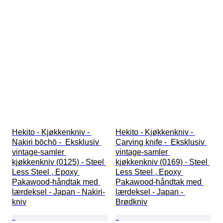
Hekito - Kjøkkenkniv - 
Hekito - Kjøkkenkniv - 
Nakiri bōchō -  Eksklusiv 
Carving knife -  Eksklusiv 
vintage-samler 
vintage-samler 
kjøkkenkniv (0125) - Steel 
kjøkkenkniv (0169) - Steel 
Less Steel , Epoxy 
Less Steel , Epoxy 
Pakawood-håndtak med 
Pakawood-håndtak med 
lærdeksel - Japan - Nakiri-
lærdeksel - Japan - 
kniv
Brødkniv