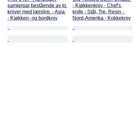
samlerpar bestående av to 
- Kjøkkenkniv - Chef's 
kniver med lærslire. - Asia 
knife - Stål, Tre, Resin - 
- Kjøkken- og bordkniv
Nord-Amerika - Kokkekniv