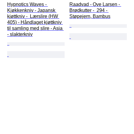
Hypnotics Waves - 
Raadvad - Ove Larsen - 
Kjøkkenkniv - Japansk 
Brødkutter -  294 - 
kjøttkniv -  Lærslire (HW 
Støpejern, Bambus
405) - Håndlaget kjøttkniv 
til samling med slire - Asia 
- slakterkniv