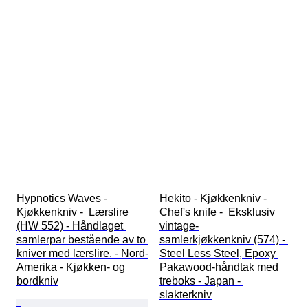
Hypnotics Waves - 
Hekito - Kjøkkenkniv - 
Kjøkkenkniv -  Lærslire 
Chef's knife -  Eksklusiv 
(HW 552) - Håndlaget 
vintage-
samlerpar bestående av to 
samlerkjøkkenkniv (574) - 
kniver med lærslire. - Nord-
Steel Less Steel, Epoxy 
Amerika - Kjøkken- og 
Pakawood-håndtak med 
bordkniv
treboks - Japan - 
slakterkniv