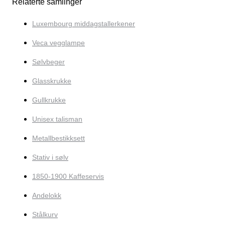
Relaterte samlinger
Luxembourg middagstallerkener
Veca vegglampe
Sølvbeger
Glasskrukke
Gullkrukke
Unisex talisman
Metallbestikksett
Stativ i sølv
1850-1900 Kaffeservis
Andelokk
Stålkurv