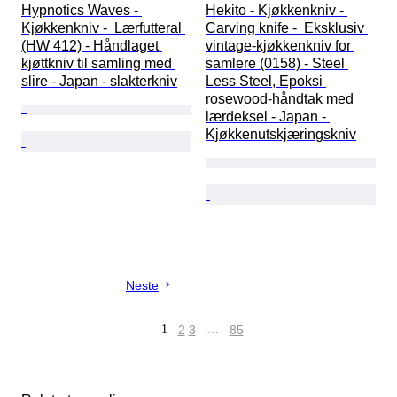
Hypnotics Waves - 
Hekito - Kjøkkenkniv - 
Kjøkkenkniv -  Lærfutteral 
Carving knife -  Eksklusiv 
(HW 412) - Håndlaget 
vintage-kjøkkenkniv for 
kjøttkniv til samling med 
samlere (0158) - Steel 
slire - Japan - slakterkniv
Less Steel, Epoksi 
rosewood-håndtak med 
lærdeksel - Japan - 
Kjøkkenutskjæringskniv
Neste
1
2
3
…
85