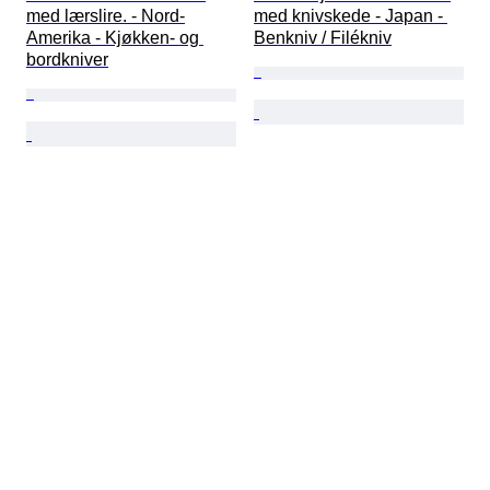
med lærslire. - Nord-
med knivskede - Japan - 
Amerika - Kjøkken- og 
Benkniv / Filékniv
bordkniver