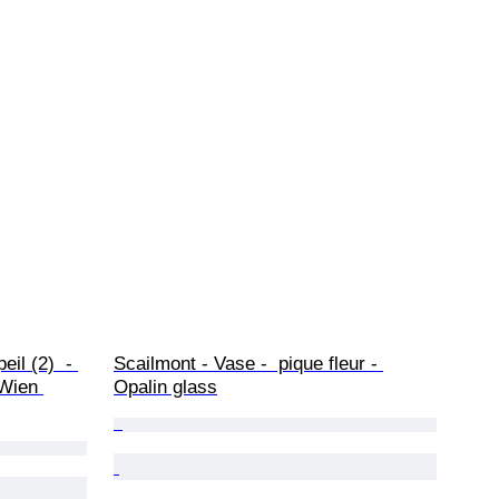
il (2)  - 
Scailmont - Vase -  pique fleur - 
Wien 
Opalin glass