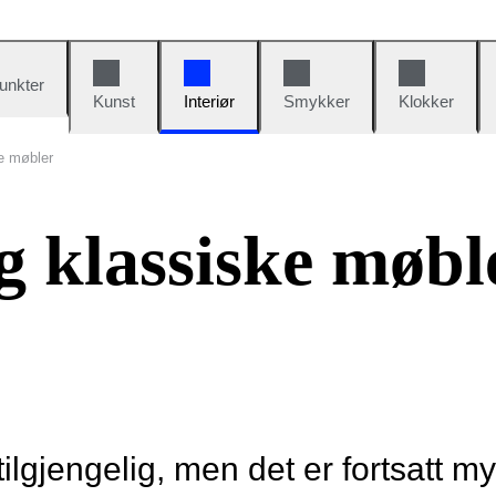
unkter
Kunst
Interiør
Smykker
Klokker
ke møbler
g klassiske møbl
tilgjengelig, men det er fortsatt m