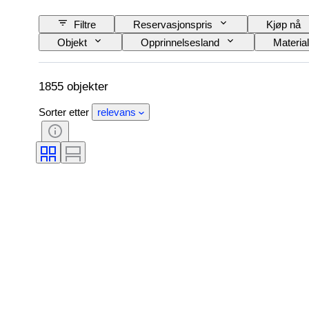
Filtre
Reservasjonspris
Kjøp nå
Objekt
Opprinnelsesland
Materia
Signatur
Farge
Urverk
Æra
Designer
Proveniens
1855 objekter
Sorter etter
relevans