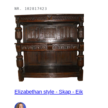
NR.
102817423
Elizabethan style - Skap - Eik