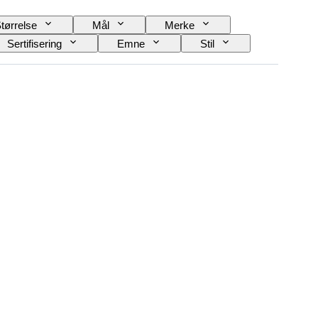
tørrelse
Mål
Merke
Sertifisering
Emne
Stil
Eske diameter
Original / kopi