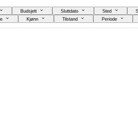
Budsjett
Sluttdato
Sted
S
le
Kjønn
Tilstand
Periode
Striking
Type klokke
Power Reserve