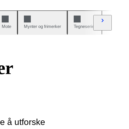
Mote
Mynter og frimerker
Tegneserier
Biler og sy
er
ye å utforske