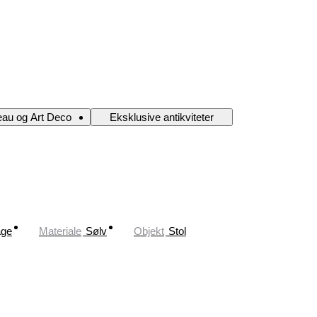
eau og Art Deco
Eksklusive antikviteter
age
Materiale
Sølv
Objekt
Stol