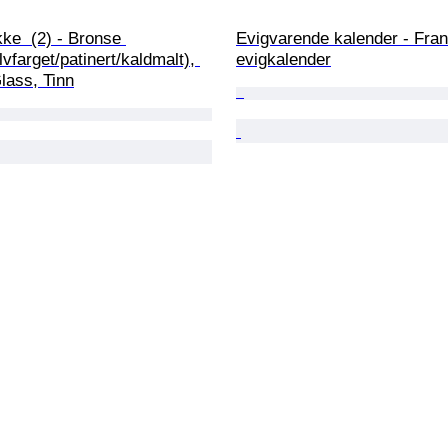
ke  (2) - Bronse 
Evigvarende kalender - Frank
lvfarget/patinert/kaldmalt), 
evigkalender
Glass, Tinn