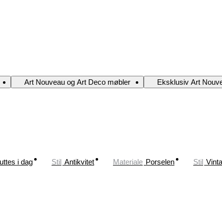
Art Nouveau og Art Deco møbler
Eksklusiv Art Nouv
uttes i dag
Stil
Antikvitet
Materiale
Porselen
Stil
Vint