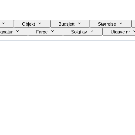
Objekt
Budsjett
Størrelse
ignatur
Farge
Solgt av
Utgave nr