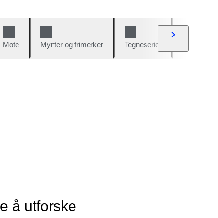
Mote
Mynter og frimerker
Tegneserier
Biler og sy
ye å utforske