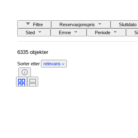
Filtre
Reservasjonspris
Sluttdato
Sted
Emne
Periode
S
6335 objekter
Sorter etter
relevans