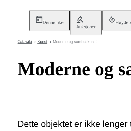
Denne uke
Høydep
Auksjoner
Catawiki
Kunst
Moderne og samtidskunst
Moderne og s
Dette objektet er ikke lenger 