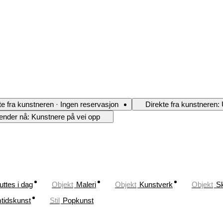
te fra kunstneren · Ingen reservasjon
Direkte fra kunstneren:
ender nå: Kunstnere på vei opp
uttes i dag
Objekt
Maleri
Objekt
Kunstverk
Objekt
Sk
tidskunst
Stil
Popkunst