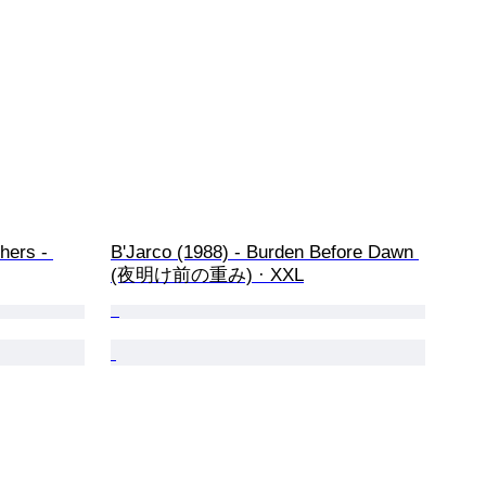
hers - 
B'Jarco (1988) - Burden Before Dawn 
(夜明け前の重み) · XXL