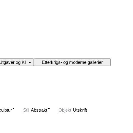
 Utgaver og KI
Etterkrigs- og moderne gallerier
ulptur
Stil
Abstrakt
Objekt
Utskrift