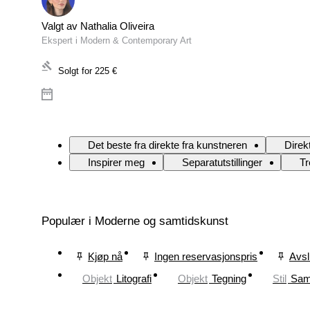
Valgt av Nathalia Oliveira
Ekspert i Modern & Contemporary Art
Solgt for
225 €
Det beste fra direkte fra kunstneren
Direk
Inspirer meg
Separatutstillinger
Tr
Populær i Moderne og samtidskunst
Kjøp nå
Ingen reservasjonspris
Avsl
Objekt
Litografi
Objekt
Tegning
Stil
Sam