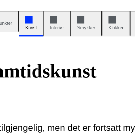
unkter
Kunst
Interiør
Smykker
Klokker
amtidskunst
tilgjengelig, men det er fortsatt m