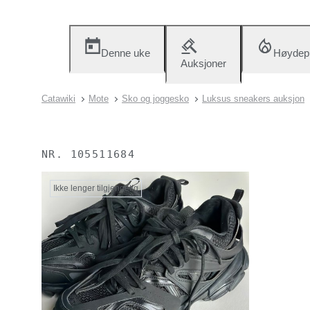
Denne uke
Høydep
Auksjoner
Catawiki
Mote
Sko og joggesko
Luksus sneakers auksjon
NR.
105511684
Ikke lenger tilgjengelig