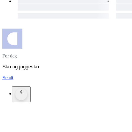
For deg
Sko og joggesko
Se alt