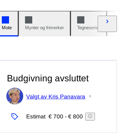
Mote
Mynter og frimerker
Tegneserier
Biler og sy
Budgivning avsluttet
Valgt av Kris Panavara
Ekspert
Estimat
€ 700
-
€ 800