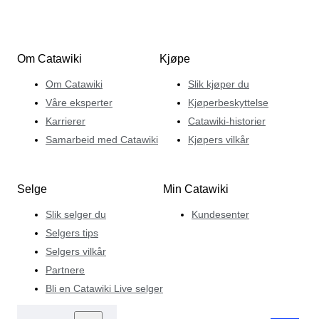
Om Catawiki
Kjøpe
Om Catawiki
Slik kjøper du
Våre eksperter
Kjøperbeskyttelse
Karrierer
Catawiki-historier
Samarbeid med Catawiki
Kjøpers vilkår
Selge
Min Catawiki
Slik selger du
Kundesenter
Selgers tips
Selgers vilkår
Partnere
Bli en Catawiki Live selger