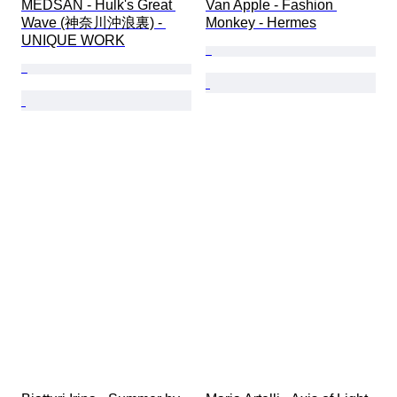
MEDSAN - Hulk's Great 
Van Apple - Fashion 
Wave (神奈川沖浪裏) - 
Monkey - Hermes
UNIQUE WORK