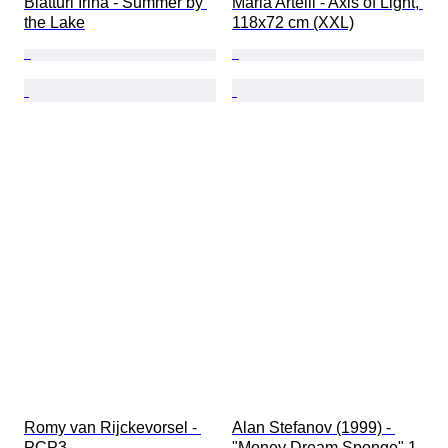
Biatturi Irina - Summer by 
Maria Artelli - Axis of Light, 
the Lake
118х72 cm (XXL)
Romy van Rijckevorsel - 
Alan Stefanov (1999) - 
PCP3
"Money Dream Sponge" 1 