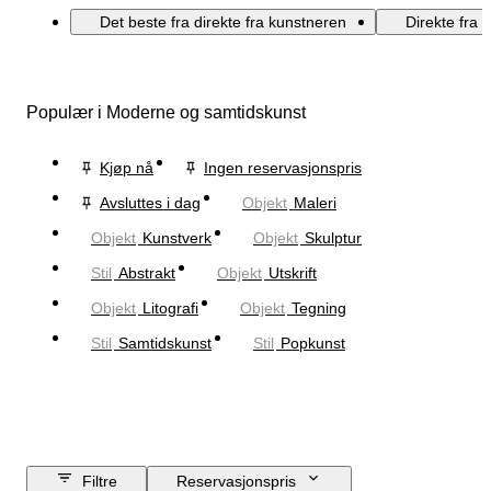
Det beste fra direkte fra kunstneren
Direkte fra 
Populær i Moderne og samtidskunst
Kjøp nå
Ingen reservasjonspris
Avsluttes i dag
Objekt
Maleri
Objekt
Kunstverk
Objekt
Skulptur
Stil
Abstrakt
Objekt
Utskrift
Objekt
Litografi
Objekt
Tegning
Stil
Samtidskunst
Stil
Popkunst
Filtre
Reservasjonspris