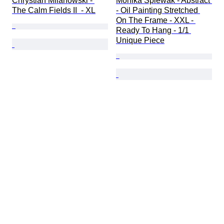
Chrystian Milanowski - 
Monika Spiewak - Abstract 
The Calm Fields II  - XL
- Oil Painting Stretched 
On The Frame - XXL - 
Ready To Hang - 1/1 
Unique Piece