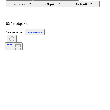
Sluttdato
Objekt
Budsjett
Størrelse
Stil
Teknikk
Kunstner
Sted
Emne
6349 objekter
Periode
Signatur
Farge
Solgt av
Utgave nr
Sorter etter
relevans