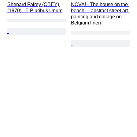
Shepard Fairey (OBEY) 
NOVA! - The house on the 
(1970) - E Pluribus Unum
beach  _ abstract street art 
painting and collage on 
Belgium linen