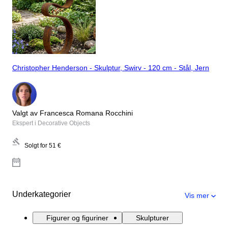
Christopher Henderson - Skulptur, Swirv - 120 cm - Stål, Jern
Valgt av Francesca Romana Rocchini
Ekspert i Decorative Objects
Solgt for
51 €
Underkategorier
Vis mer
Figurer og figuriner
Skulpturer