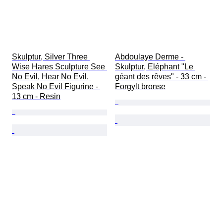
Skulptur, Silver Three 
Abdoulaye Derme - 
Wise Hares Sculpture See 
Skulptur, Eléphant "Le 
No Evil, Hear No Evil, 
géant des rêves" - 33 cm - 
Speak No Evil Figurine - 
Forgylt bronse
13 cm - Resin