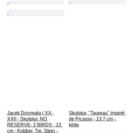
Jacek Drzymała ( XX- 
Skulptur, "Taureau" inspiré 
XXI) - Skulptur, NO 
de Picasso - 13.7 cm - 
RESERVE- 2 BIRDS - 13 
kilde
cm - Kobber, Tre, Stein - 