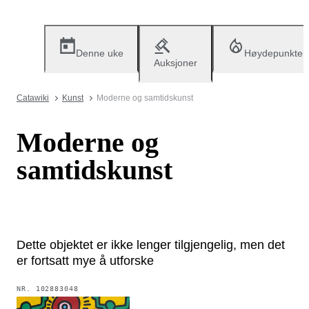
Denne uke
Høydepunkter
Auksjoner
Catawiki
Kunst
Moderne og samtidskunst
Moderne og
samtidskunst
Dette objektet er ikke lenger tilgjengelig, men det
er fortsatt mye å utforske
NR.
102883048