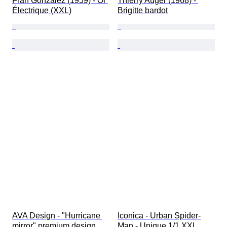
Fran Gonzalez (1959) - Or 
Thierry Auger (1968) - 
Électrique (XXL)
Brigitte bardot
AVA Design - "Hurricane 
Iconica - Urban Spider-
mirror" premium design
Man - Unique 1/1 XXL 