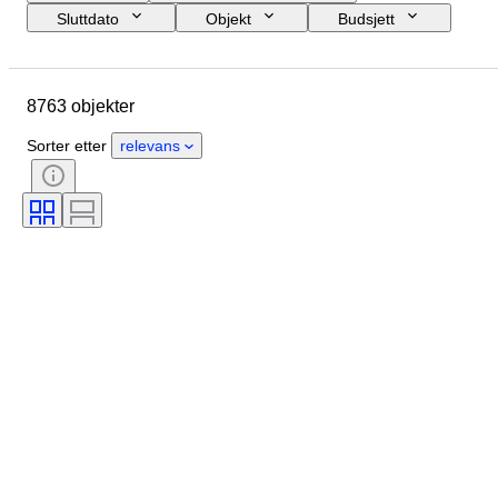
Sluttdato
Objekt
Budsjett
Størrelse
Stil
Teknikk
Kunstner
Sted
Emne
8763 objekter
Periode
Signatur
Farge
Solgt av
Utgave nr
Sorter etter
relevans