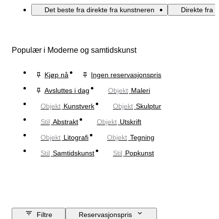
Det beste fra direkte fra kunstneren
Direkte fra 
Populær i Moderne og samtidskunst
Kjøp nå
Ingen reservasjonspris
Avsluttes i dag
Objekt
Maleri
Objekt
Kunstverk
Objekt
Skulptur
Stil
Abstrakt
Objekt
Utskrift
Objekt
Litografi
Objekt
Tegning
Stil
Samtidskunst
Stil
Popkunst
Filtre
Reservasjonspris