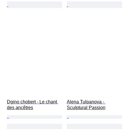
Dgino chobert - Le chant 
Alena Tulpanova - 
des ancêtres
Sculptural Passion